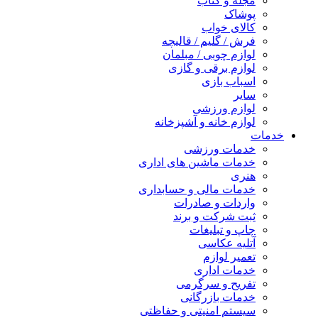
مجله و کتاب
پوشاک
کالای خواب
فرش / گلیم / قالیچه
لوازم چوبی / مبلمان
لوازم برقی و گازی
اسباب بازی
سایر
لوازم ورزشی
لوازم خانه و آشپزخانه
خدمات
خدمات ورزشی
خدمات ماشین های اداری
هنری
خدمات مالی و حسابداری
واردات و صادرات
ثبت شرکت و برند
چاپ و تبلیغات
آتلیه عکاسی
تعمیر لوازم
خدمات اداری
تفریح و سرگرمی
خدمات بازرگانی
سیستم امنیتی و حفاظتی