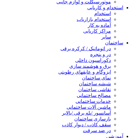
موتورسیکلت و لوازم جانبی
استخدام و کاریابی
استخدام
استخدام بازاریاب
آماده به کار
مراکز کاریابی
سایر
ساختمان
در اتوماتیک / کرکره برقی
در و پنجره
دکوراسیون داخلی
برق و هوشمند سازی
ایزوگام و عایقهای رطوبتی
نمای ساختمان
شیشه ساختمان
نقاشی ساختمان
مصالح ساختمانی
خدمات ساختمانی
ماشین آلات ساختمانی
آسانسور /پله برقی /بالابر
بازسازی ساختمان
سقف کاذب / دیوار کاذب
در ضد سرقت
آموزشی