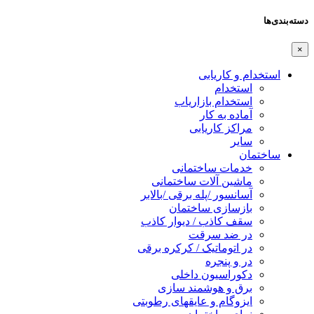
دسته‌بندی‌ها
×
استخدام و کاریابی
استخدام
استخدام بازاریاب
آماده به کار
مراکز کاریابی
سایر
ساختمان
خدمات ساختمانی
ماشین آلات ساختمانی
آسانسور /پله برقی /بالابر
بازسازی ساختمان
سقف کاذب / دیوار کاذب
در ضد سرقت
در اتوماتیک / کرکره برقی
در و پنجره
دکوراسیون داخلی
برق و هوشمند سازی
ایزوگام و عایقهای رطوبتی