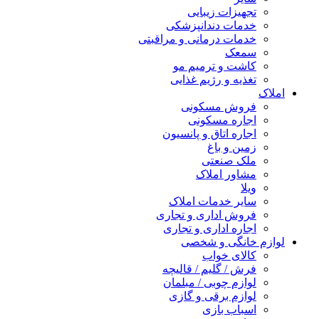
تجهیزات زیبایی
خدمات دندانپزشکی
خدمات درمانی و مراقبتی
سمعک
کاشت و ترمیم مو
تغذیه و رژیم غذایی
املاک
فروش مسکونی
اجاره مسکونی
اجاره اتاق و پانسیون
زمین و باغ
ملک صنعتی
مشاور املاک
ویلا
سایر خدمات املاک
فروش اداری و تجاری
اجاره اداری و تجاری
لوازم خانگی و شخصی
کالای خواب
فرش / گلیم / قالیچه
لوازم چوبی / مبلمان
لوازم برقی و گازی
اسباب بازی