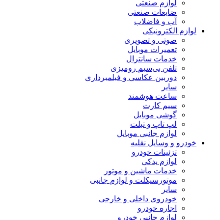
لوازم صنعتی
ضایعات صنعتی
آب و فاضلاب
لوازم الکترونیکی
صوتی و تصویری
تعمیرات موبایل
خدمات سانترال
تلفن بی‌سیم رومیزی
دوربین عکاسی و فیلمبرداری
سایر
ساعت هوشمند
سیم کارت
گوشی موبایل
لپ تاپ و تبلت
لوازم جانبی موبایل
خودرو و وسایل نقلیه
تزئینات خودرو
لوازم یدکی
خدمات ماشین و موتور
موتورسیکلت و لوازم جانبی
سایر
خودروی داخلی و خارجی
اجاره خودرو
لوازم جانبی خودرو