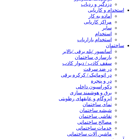
دزدگیر و ردیاب
استخدام و کاریابی
آماده به کار
مراکز کاریابی
سایر
استخدام
استخدام بازاریاب
ساختمان
آسانسور /پله برقی /بالابر
بازسازی ساختمان
سقف کاذب / دیوار کاذب
در ضد سرقت
در اتوماتیک / کرکره برقی
در و پنجره
دکوراسیون داخلی
برق و هوشمند سازی
ایزوگام و عایقهای رطوبتی
نمای ساختمان
شیشه ساختمان
نقاشی ساختمان
مصالح ساختمانی
خدمات ساختمانی
ماشین آلات ساختمانی