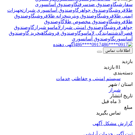
سفارشی
گاوصندوق ضدسرقت
گاوصندوق آسانسوری
طلافروشی
گاوصندوق جواهر
گاوصندوق آسانسوری شیراز
تجهیزات
ایمنی طلافروشی
گاوصندوق ویترینی
خزانه طلافروشی
گاوصندوق
طلافروشی
گاوصندوق مخصوص طلا
گاوصندوق
جواهرفروشی
گاوصندوق امنیتی شیراز
لاماسو شیراز
گاوصندوق
قصرالدشت
نمایندگی لاماسو
گاوصندوق فروشگاهی
خرید گاوصندوق
آسانسوری
گاوصندوق آسانسوری
0917****486
آگهی دهنده
اطلاعات تماس
بازدید
81 بازدید
دسته‌بندی
سیستم امنیتی و حفاظتی
خدمات
استان / شهر
شیراز
تاریخ انتشار
3 ماه قبل
مبلغ
تماس بگیرید
گزارش مشکل آگهی
ثبت آگهی خدمات آرایشی