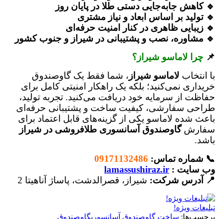
🔹 کاهش جابه‌جایی دستی طلا در پایان روز
🔹 تولید بر اساس ابعاد و نیاز مشتری
🔹 زیبایی ظاهری در کنار امنیت حرفه‌ای
🔹 مشاوره، نصب و پشتیبانی در شیراز و جنوب کشور
📌
چرا لاماسو شیراز؟
با انتخاب
لاماسو شیراز
، شما فقط یک گاوصندوق
خریداری نمی‌کنید؛ بلکه یک راهکار امنیتی کامل برای
حفاظت از سرمایه خود دریافت می‌کنید. تجربه تولید،
طراحی سفارشی، کیفیت ساخت و پشتیبانی حرفه‌ای
باعث شده لاماسو یکی از گزینه‌های قابل اعتماد برای
سفارش
گاوصندوق آسانسوری طلافروشی در شیراز
باشد.
📞 شماره تماس:
09171132486
وب سایت :
lamassushiraz.ir
📍 آدرس شرکت:
شیراز، قصرالدشت، پاساژ آناهیتا 2
تبلیغات ویژه!
برچسب‌ها:
ساخت گاوصندوق آسانسوری
گاوصندوق