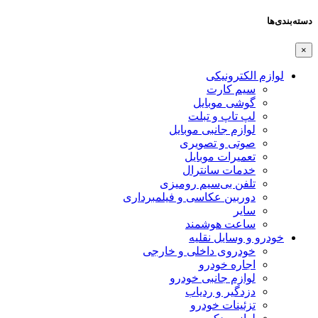
دسته‌بندی‌ها
×
لوازم الکترونیکی
سیم کارت
گوشی موبایل
لپ تاپ و تبلت
لوازم جانبی موبایل
صوتی و تصویری
تعمیرات موبایل
خدمات سانترال
تلفن بی‌سیم رومیزی
دوربین عکاسی و فیلمبرداری
سایر
ساعت هوشمند
خودرو و وسایل نقلیه
خودروی داخلی و خارجی
اجاره خودرو
لوازم جانبی خودرو
دزدگیر و ردیاب
تزئینات خودرو