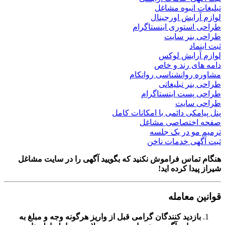
تبلیغات انبوه مشاغل
لوازم آرایش اورجینال
طراحی استوری اینستاگرام
طراحی بنر سایت
ثبت اینماد
لوازم آرایش لوکس
دامه های رند و خاص
مشاوره روانشناسی روانکام
طراحی بنر تبلیغاتی
طراحی پست اینستاگرام
طراحی سایت
پنل پیامکی دائمی با امکانات کامل
صفحه اختصاصی مشاغل
ترمیم مو در یک جلسه
ثبت آگهی خدمات ناخن
هنگام تماس فراموش نکنید که بگویید آگهی را در
سایت مشاغل
شیراز
پیدا کرده اید!
قوانین معامله
بازدید کنندگان گرامی قبل از واریز هرگونه وجه و مبلغ به