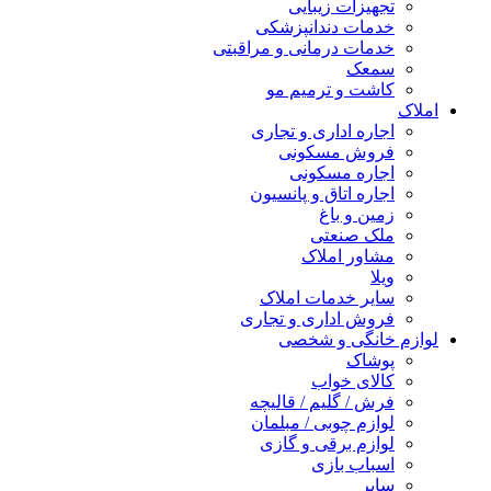
تجهیزات زیبایی
خدمات دندانپزشکی
خدمات درمانی و مراقبتی
سمعک
کاشت و ترمیم مو
املاک
اجاره اداری و تجاری
فروش مسکونی
اجاره مسکونی
اجاره اتاق و پانسیون
زمین و باغ
ملک صنعتی
مشاور املاک
ویلا
سایر خدمات املاک
فروش اداری و تجاری
لوازم خانگی و شخصی
پوشاک
کالای خواب
فرش / گلیم / قالیچه
لوازم چوبی / مبلمان
لوازم برقی و گازی
اسباب بازی
سایر