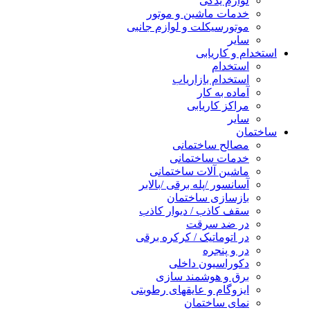
لوازم یدکی
خدمات ماشین و موتور
موتورسیکلت و لوازم جانبی
سایر
استخدام و کاریابی
استخدام
استخدام بازاریاب
آماده به کار
مراکز کاریابی
سایر
ساختمان
مصالح ساختمانی
خدمات ساختمانی
ماشین آلات ساختمانی
آسانسور /پله برقی /بالابر
بازسازی ساختمان
سقف کاذب / دیوار کاذب
در ضد سرقت
در اتوماتیک / کرکره برقی
در و پنجره
دکوراسیون داخلی
برق و هوشمند سازی
ایزوگام و عایقهای رطوبتی
نمای ساختمان