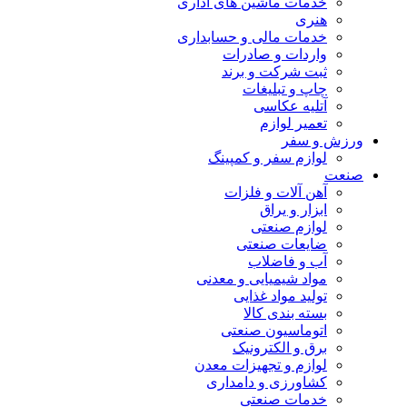
خدمات ماشین های اداری
هنری
خدمات مالی و حسابداری
واردات و صادرات
ثبت شرکت و برند
چاپ و تبلیغات
آتلیه عکاسی
تعمیر لوازم
ورزش و سفر
لوازم سفر و کمپینگ
صنعت
آهن آلات و فلزات
ابزار و یراق
لوازم صنعتی
ضایعات صنعتی
آب و فاضلاب
مواد شیمیایی و معدنی
تولید مواد غذایی
بسته بندی کالا
اتوماسیون صنعتی
برق و الکترونیک
لوازم و تجهیزات معدن
کشاورزی و دامداری
خدمات صنعتی