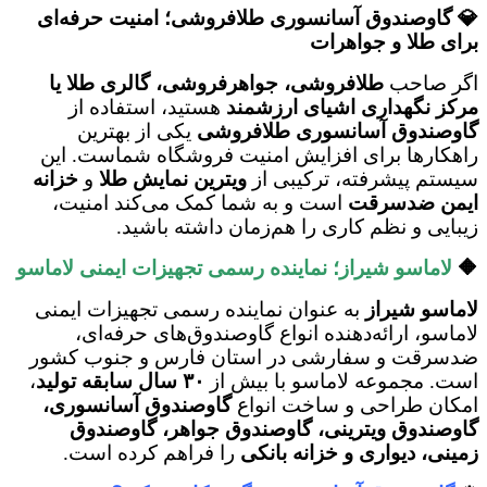
💎 گاوصندوق آسانسوری طلافروشی؛ امنیت حرفه‌ای
برای طلا و جواهرات
اگر صاحب
طلافروشی، جواهرفروشی، گالری طلا یا
مرکز نگهداری اشیای ارزشمند
هستید، استفاده از
گاوصندوق آسانسوری طلافروشی
یکی از بهترین
راهکارها برای افزایش امنیت فروشگاه شماست. این
سیستم پیشرفته، ترکیبی از
ویترین نمایش طلا
و
خزانه
ایمن ضدسرقت
است و به شما کمک می‌کند امنیت،
زیبایی و نظم کاری را هم‌زمان داشته باشید.
🔶
لاماسو شیراز؛ نماینده رسمی تجهیزات ایمنی لاماسو
لاماسو شیراز
به عنوان نماینده رسمی تجهیزات ایمنی
لاماسو، ارائه‌دهنده انواع گاوصندوق‌های حرفه‌ای،
ضدسرقت و سفارشی در استان فارس و جنوب کشور
است. مجموعه لاماسو با بیش از
۳۰ سال سابقه تولید
،
امکان طراحی و ساخت انواع
گاوصندوق آسانسوری،
گاوصندوق ویترینی، گاوصندوق جواهر، گاوصندوق
زمینی، دیواری و خزانه بانکی
را فراهم کرده است.