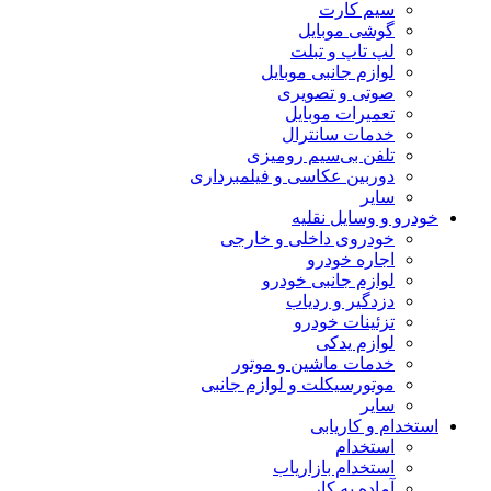
سیم کارت
گوشی موبایل
لپ تاپ و تبلت
لوازم جانبی موبایل
صوتی و تصویری
تعمیرات موبایل
خدمات سانترال
تلفن بی‌سیم رومیزی
دوربین عکاسی و فیلمبرداری
سایر
خودرو و وسایل نقلیه
خودروی داخلی و خارجی
اجاره خودرو
لوازم جانبی خودرو
دزدگیر و ردیاب
تزئینات خودرو
لوازم یدکی
خدمات ماشین و موتور
موتورسیکلت و لوازم جانبی
سایر
استخدام و کاریابی
استخدام
استخدام بازاریاب
آماده به کار