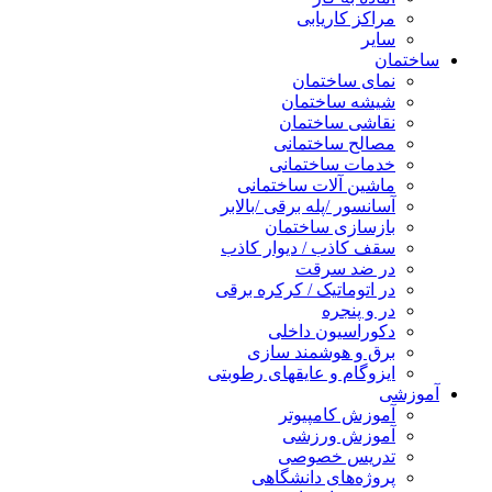
مراکز کاریابی
سایر
ساختمان
نمای ساختمان
شیشه ساختمان
نقاشی ساختمان
مصالح ساختمانی
خدمات ساختمانی
ماشین آلات ساختمانی
آسانسور /پله برقی /بالابر
بازسازی ساختمان
سقف کاذب / دیوار کاذب
در ضد سرقت
در اتوماتیک / کرکره برقی
در و پنجره
دکوراسیون داخلی
برق و هوشمند سازی
ایزوگام و عایقهای رطوبتی
آموزشی
آموزش کامپیوتر
آموزش ورزشی
تدریس خصوصی
پروژه‌های دانشگاهی