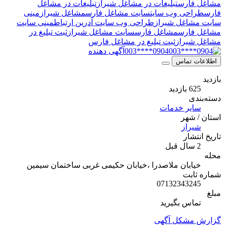
ارس
تبلیغات در مشاغل شیراز
تبلیغات در مشاغل
حی وب سایت
سایت مشاغل فارس
مشاغل شیراز
مینی
اغل شیراز
طراحی وب سایت آدرین ارتباط
مینی سایت
ارس
مشاغل فارس
سایت مشاغل شیراز
ثبت تبلیغ در
یراز
ثبت تبلیغ در مشاغل فارس
0904****003
آگهی دهنده
 تماس
ازدید
ی
یر خدمات
شهر
راز
شار
ابان ملاصدرا ،خیابان حکیمی غربی ساختمان سیمین
ابت
071323432
اس بگیرید
مشکل آگهی