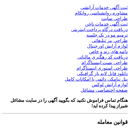
ی خدمات آرایشی
روانشناسی روانکام
سایت
ی خدمات ناخن
رگاه پرداخت اینترنتی
و در یک جلسه
ر تبلیغاتی
ایش اورجینال
 رند و خاص
د رهگیری مالیاتی
ست اینستاگرام
ستوری اینستاگرام
یل لایه باز گرافیکی
کی دائمی با امکانات کامل
رایش لوکس
ختصاصی مشاغل
اس فراموش نکنید که بگویید آگهی را در
سایت مشاغل
ا کرده اید!
معامله