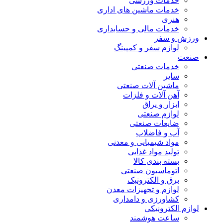
خدمات ورزشی
خدمات ماشین های اداری
هنری
خدمات مالی و حسابداری
زش و سفر
لوازم سفر و کمپینگ
عت
خدمات صنعتی
سایر
ماشین آلات صنعتی
آهن آلات و فلزات
ابزار و یراق
لوازم صنعتی
ضایعات صنعتی
آب و فاضلاب
مواد شیمیایی و معدنی
تولید مواد غذایی
بسته بندی کالا
اتوماسیون صنعتی
برق و الکترونیک
لوازم و تجهیزات معدن
کشاورزی و دامداری
ازم الکترونیکی
ساعت هوشمند