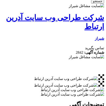
 طراحی وب سایت آدرین
اط
رید
گهی:
2842
ات آگهی