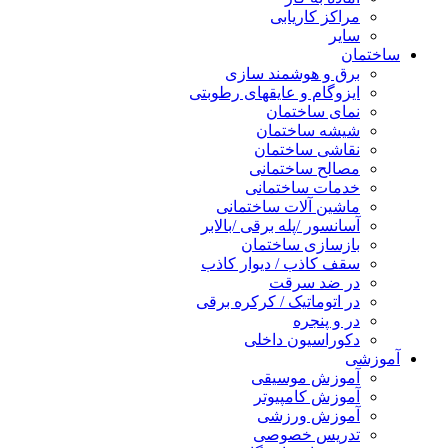
مراکز کاریابی
سایر
ختمان
برق و هوشمند سازی
ایزوگام و عایقهای رطوبتی
نمای ساختمان
شیشه ساختمان
نقاشی ساختمان
مصالح ساختمانی
خدمات ساختمانی
ماشین آلات ساختمانی
آسانسور /پله برقی /بالابر
بازسازی ساختمان
سقف کاذب / دیوار کاذب
در ضد سرقت
در اتوماتیک / کرکره برقی
در و پنجره
دکوراسیون داخلی
وزشی
آموزش موسیقی
آموزش کامپیوتر
آموزش ورزشی
تدریس خصوصی