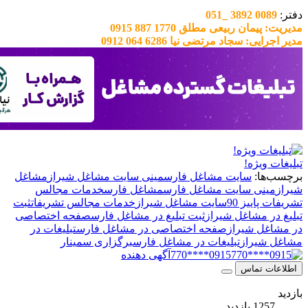
0089 38
ان ربیعی مطلق 1770 887 0915
: سجاد مرتضی نیا 6286 064 0912
ویژه!
ا:
سایت مشاغل فارس
مینی سایت مشاغل شیراز
مشاغل
نی سایت مشاغل فارس
مشاغل فارس
خدمات مجالس
اییز 90
سایت مشاغل شیراز
خدمات مجالس تشریفات
ثبت
 مشاغل شیراز
ثبت تبلیغ در مشاغل فارس
صفحه اختصاصی
ل شیراز
صفحه اختصاصی در مشاغل فارس
تبلیغات در
یراز
تبلیغات در مشاغل فارس
برگزاری سمینار
0915****770
آگهی دهنده
 تماس
بازدید