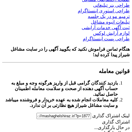
ر تبلیغاتی
ستوری اینستاگرام
و در یک جلسه
انبوه مشاغل
ی خدمات آرایشی
رایش لوکس
ست اینستاگرام
اس فراموش نکنید که بگویید آگهی را در
سایت مشاغل
ا کرده اید!
معامله
زدید کنندگان گرامی قبل از واریز هرگونه وجه و مبلغ به
اب آگهی دهنده از صحت و سلامت معامله اطمینان
صل نمائید.
یه معاملات انجام شده به عهده خریدار و فروشنده میباشد
سایت مشاغل شیراز
هیچ نظارتی بر آن ندارد.
تراک گذاری
گذاری
ارگذاری...