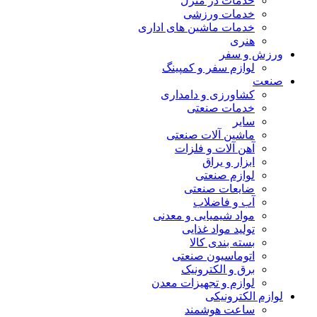
خدمات در منزل
خدمات ورزشی
خدمات ماشین های اداری
هنری
زش و سفر
لوازم سفر و کمپینگ
عت
کشاورزی و دامداری
خدمات صنعتی
سایر
ماشین آلات صنعتی
آهن آلات و فلزات
ابزار و یراق
لوازم صنعتی
ضایعات صنعتی
آب و فاضلاب
مواد شیمیایی و معدنی
تولید مواد غذایی
بسته بندی کالا
اتوماسیون صنعتی
برق و الکترونیک
لوازم و تجهیزات معدن
ازم الکترونیکی
ساعت هوشمند