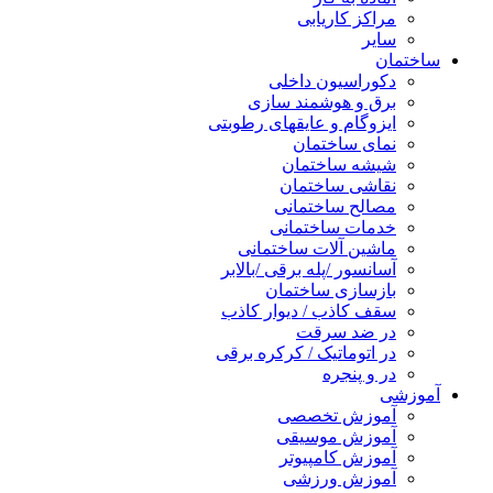
مراکز کاریابی
سایر
ختمان
دکوراسیون داخلی
برق و هوشمند سازی
ایزوگام و عایقهای رطوبتی
نمای ساختمان
شیشه ساختمان
نقاشی ساختمان
مصالح ساختمانی
خدمات ساختمانی
ماشین آلات ساختمانی
آسانسور /پله برقی /بالابر
بازسازی ساختمان
سقف کاذب / دیوار کاذب
در ضد سرقت
در اتوماتیک / کرکره برقی
در و پنجره
وزشی
آموزش تخصصی
آموزش موسیقی
آموزش کامپیوتر
آموزش ورزشی