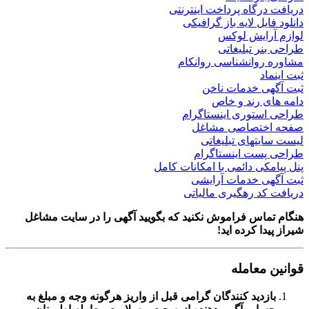
رگاه پرداخت اینترنتی
یل لایه باز گرافیکی
رایش لوکس
ر تبلیغاتی
روانشناسی روانکام
د
ی خدمات ناخن
 رند و خاص
ستوری اینستاگرام
ختصاصی مشاغل
تهای تبلیغاتی
ست اینستاگرام
کی دائمی با امکانات کامل
ی خدمات آرایشی
د رهگیری مالیاتی
اس فراموش نکنید که بگویید آگهی را در
سایت مشاغل
ا کرده اید!
معامله
زدید کنندگان گرامی قبل از واریز هرگونه وجه و مبلغ به