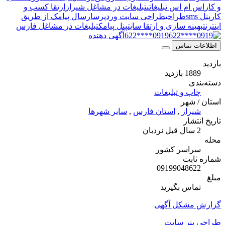
ام اس تبلیغاتی
تبلیغات در مشاغل شیراز
ارتقا کسب و
طراحی
طراحی سایت وردپرس
ارسال پیامک از طریق
نه سازی و ارتقا سایت
پنل پیامک
تبلیغات در مشاغل فارس
0919****622
آگهی دهنده
 تماس
بازدید
ی
پ و تبلیغات
شهر
راز
,
استان فارس
,
سایر شهرها
شار
نردبان
اسر کشور
ابت
091990486
اس بگیرید
مشکل آگهی
نر سایت