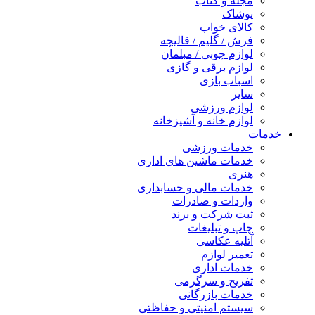
مجله و کتاب
پوشاک
کالای خواب
فرش / گلیم / قالیچه
لوازم چوبی / مبلمان
لوازم برقی و گازی
اسباب بازی
سایر
لوازم ورزشی
لوازم خانه و آشپزخانه
مات
خدمات ورزشی
خدمات ماشین های اداری
هنری
خدمات مالی و حسابداری
واردات و صادرات
ثبت شرکت و برند
چاپ و تبلیغات
آتلیه عکاسی
تعمیر لوازم
خدمات اداری
تفریح و سرگرمی
خدمات بازرگانی
سیستم امنیتی و حفاظتی