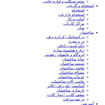
موتورسیکلت و لوازم جانبی
تخدام و کاریابی
استخدام
استخدام بازاریاب
آماده به کار
مراکز کاریابی
سایر
ختمان
در اتوماتیک / کرکره برقی
در و پنجره
دکوراسیون داخلی
برق و هوشمند سازی
ایزوگام و عایقهای رطوبتی
نمای ساختمان
شیشه ساختمان
نقاشی ساختمان
مصالح ساختمانی
خدمات ساختمانی
ماشین آلات ساختمانی
آسانسور /پله برقی /بالابر
بازسازی ساختمان
سقف کاذب / دیوار کاذب
در ضد سرقت
وزشی