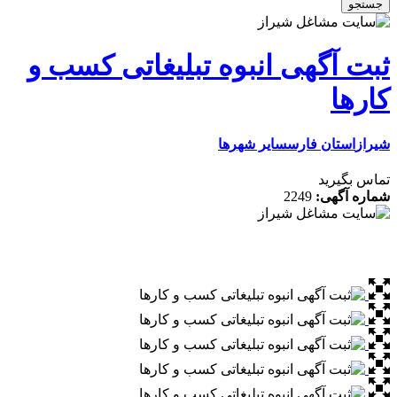
آگهی انبوه تبلیغاتی کسب و
ا
تان فارس
سایر شهرها
رید
گهی:
2249