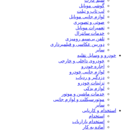
سیم کارت
گوشی موبایل
لپ تاپ و تبلت
لوازم جانبی موبایل
صوتی و تصویری
تعمیرات موبایل
خدمات سانترال
تلفن بی‌سیم رومیزی
دوربین عکاسی و فیلمبرداری
سایر
خودرو و وسایل نقلیه
خودروی داخلی و خارجی
اجاره خودرو
لوازم جانبی خودرو
دزدگیر و ردیاب
تزئینات خودرو
لوازم یدکی
خدمات ماشین و موتور
موتورسیکلت و لوازم جانبی
سایر
استخدام و کاریابی
استخدام
استخدام بازاریاب
آماده به کار