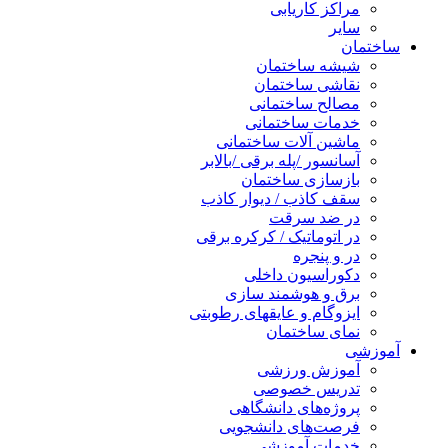
مراکز کاریابی
سایر
ساختمان
شیشه ساختمان
نقاشی ساختمان
مصالح ساختمانی
خدمات ساختمانی
ماشین آلات ساختمانی
آسانسور /پله برقی /بالابر
بازسازی ساختمان
سقف کاذب / دیوار کاذب
در ضد سرقت
در اتوماتیک / کرکره برقی
در و پنجره
دکوراسیون داخلی
برق و هوشمند سازی
ایزوگام و عایقهای رطوبتی
نمای ساختمان
آموزشی
آموزش ورزشی
تدریس خصوصی
پروژه‌های دانشگاهی
فرصت‌های دانشجویی
خدمات آموزشی