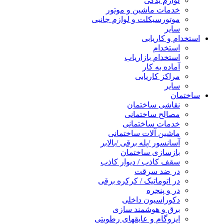
لوازم یدکی
خدمات ماشین و موتور
موتورسیکلت و لوازم جانبی
سایر
استخدام و کاریابی
استخدام
استخدام بازاریاب
آماده به کار
مراکز کاریابی
سایر
ساختمان
نقاشی ساختمان
مصالح ساختمانی
خدمات ساختمانی
ماشین آلات ساختمانی
آسانسور /پله برقی /بالابر
بازسازی ساختمان
سقف کاذب / دیوار کاذب
در ضد سرقت
در اتوماتیک / کرکره برقی
در و پنجره
دکوراسیون داخلی
برق و هوشمند سازی
ایزوگام و عایقهای رطوبتی