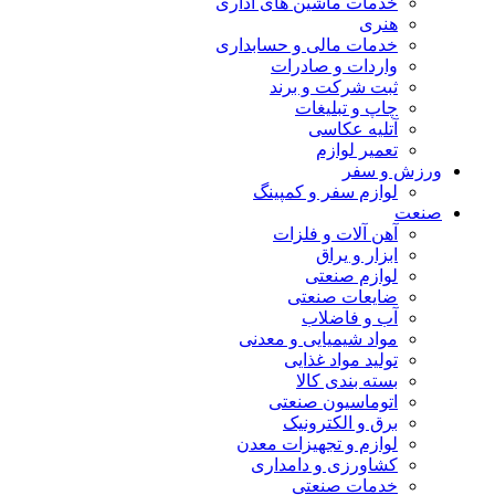
خدمات ماشین های اداری
هنری
خدمات مالی و حسابداری
واردات و صادرات
ثبت شرکت و برند
چاپ و تبلیغات
آتلیه عکاسی
تعمیر لوازم
ورزش و سفر
لوازم سفر و کمپینگ
صنعت
آهن آلات و فلزات
ابزار و یراق
لوازم صنعتی
ضایعات صنعتی
آب و فاضلاب
مواد شیمیایی و معدنی
تولید مواد غذایی
بسته بندی کالا
اتوماسیون صنعتی
برق و الکترونیک
لوازم و تجهیزات معدن
کشاورزی و دامداری
خدمات صنعتی