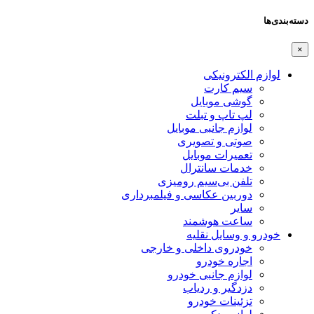
دسته‌بندی‌ها
×
لوازم الکترونیکی
سیم کارت
گوشی موبایل
لپ تاپ و تبلت
لوازم جانبی موبایل
صوتی و تصویری
تعمیرات موبایل
خدمات سانترال
تلفن بی‌سیم رومیزی
دوربین عکاسی و فیلمبرداری
سایر
ساعت هوشمند
خودرو و وسایل نقلیه
خودروی داخلی و خارجی
اجاره خودرو
لوازم جانبی خودرو
دزدگیر و ردیاب
تزئینات خودرو