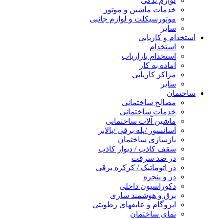
لوازم یدکی
خدمات ماشین و موتور
موتورسیکلت و لوازم جانبی
سایر
استخدام و کاریابی
استخدام
استخدام بازاریاب
آماده به کار
مراکز کاریابی
سایر
ساختمان
مصالح ساختمانی
خدمات ساختمانی
ماشین آلات ساختمانی
آسانسور /پله برقی /بالابر
بازسازی ساختمان
سقف کاذب / دیوار کاذب
در ضد سرقت
در اتوماتیک / کرکره برقی
در و پنجره
دکوراسیون داخلی
برق و هوشمند سازی
ایزوگام و عایقهای رطوبتی
نمای ساختمان