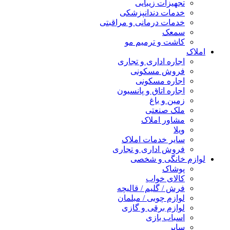
تجهیزات زیبایی
خدمات دندانپزشکی
خدمات درمانی و مراقبتی
سمعک
کاشت و ترمیم مو
املاک
اجاره اداری و تجاری
فروش مسکونی
اجاره مسکونی
اجاره اتاق و پانسیون
زمین و باغ
ملک صنعتی
مشاور املاک
ویلا
سایر خدمات املاک
فروش اداری و تجاری
لوازم خانگی و شخصی
پوشاک
کالای خواب
فرش / گلیم / قالیچه
لوازم چوبی / مبلمان
لوازم برقی و گازی
اسباب بازی
سایر