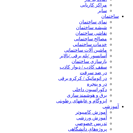
مراکز کاریابی
سایر
ساختمان
نمای ساختمان
شیشه ساختمان
نقاشی ساختمان
مصالح ساختمانی
خدمات ساختمانی
ماشین آلات ساختمانی
آسانسور /پله برقی /بالابر
بازسازی ساختمان
سقف کاذب / دیوار کاذب
در ضد سرقت
در اتوماتیک / کرکره برقی
در و پنجره
دکوراسیون داخلی
برق و هوشمند سازی
ایزوگام و عایقهای رطوبتی
آموزشی
آموزش کامپیوتر
آموزش ورزشی
تدریس خصوصی
پروژه‌های دانشگاهی