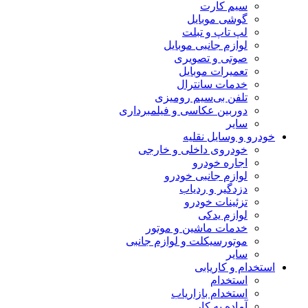
سیم کارت
گوشی موبایل
لپ تاپ و تبلت
لوازم جانبی موبایل
صوتی و تصویری
تعمیرات موبایل
خدمات سانترال
تلفن بی‌سیم رومیزی
دوربین عکاسی و فیلمبرداری
سایر
خودرو و وسایل نقلیه
خودروی داخلی و خارجی
اجاره خودرو
لوازم جانبی خودرو
دزدگیر و ردیاب
تزئینات خودرو
لوازم یدکی
خدمات ماشین و موتور
موتورسیکلت و لوازم جانبی
سایر
استخدام و کاریابی
استخدام
استخدام بازاریاب
آماده به کار