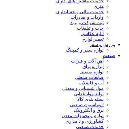
خدمات ماشین های اداری
هنری
خدمات مالی و حسابداری
واردات و صادرات
ثبت شرکت و برند
چاپ و تبلیغات
آتلیه عکاسی
تعمیر لوازم
ورزش و سفر
لوازم سفر و کمپینگ
صنعت
آهن آلات و فلزات
ابزار و یراق
لوازم صنعتی
ضایعات صنعتی
آب و فاضلاب
مواد شیمیایی و معدنی
تولید مواد غذایی
بسته بندی کالا
اتوماسیون صنعتی
برق و الکترونیک
لوازم و تجهیزات معدن
کشاورزی و دامداری
خدمات صنعتی