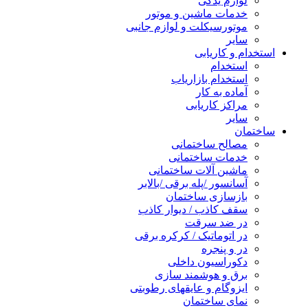
لوازم یدکی
خدمات ماشین و موتور
موتورسیکلت و لوازم جانبی
سایر
استخدام و کاریابی
استخدام
استخدام بازاریاب
آماده به کار
مراکز کاریابی
سایر
ساختمان
مصالح ساختمانی
خدمات ساختمانی
ماشین آلات ساختمانی
آسانسور /پله برقی /بالابر
بازسازی ساختمان
سقف کاذب / دیوار کاذب
در ضد سرقت
در اتوماتیک / کرکره برقی
در و پنجره
دکوراسیون داخلی
برق و هوشمند سازی
ایزوگام و عایقهای رطوبتی
نمای ساختمان