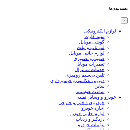
دسته‌بندی‌ها
×
لوازم الکترونیکی
سیم کارت
گوشی موبایل
لپ تاپ و تبلت
لوازم جانبی موبایل
صوتی و تصویری
تعمیرات موبایل
خدمات سانترال
تلفن بی‌سیم رومیزی
دوربین عکاسی و فیلمبرداری
سایر
ساعت هوشمند
خودرو و وسایل نقلیه
خودروی داخلی و خارجی
اجاره خودرو
لوازم جانبی خودرو
دزدگیر و ردیاب
تزئینات خودرو