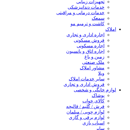
تجهیزات زیبایی
خدمات دندانپزشکی
خدمات درمانی و مراقبتی
سمعک
کاشت و ترمیم مو
املاک
اجاره اداری و تجاری
فروش مسکونی
اجاره مسکونی
اجاره اتاق و پانسیون
زمین و باغ
ملک صنعتی
مشاور املاک
ویلا
سایر خدمات املاک
فروش اداری و تجاری
لوازم خانگی و شخصی
پوشاک
کالای خواب
فرش / گلیم / قالیچه
لوازم چوبی / مبلمان
لوازم برقی و گازی
اسباب بازی
سایر