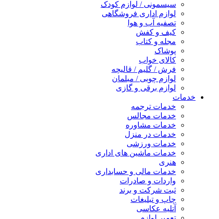
سیسمونی / لوازم کودک
لوازم اداری فروشگاهی
تصفیه آب و هوا
کیف و کفش
مجله و کتاب
پوشاک
کالای خواب
فرش / گلیم / قالیچه
لوازم چوبی / مبلمان
لوازم برقی و گازی
خدمات
خدمات ترجمه
خدمات مجالس
خدمات مشاوره
خدمات در منزل
خدمات ورزشی
خدمات ماشین های اداری
هنری
خدمات مالی و حسابداری
واردات و صادرات
ثبت شرکت و برند
چاپ و تبلیغات
آتلیه عکاسی
تعمیر لوازم