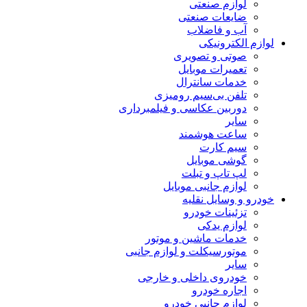
لوازم صنعتی
ضایعات صنعتی
آب و فاضلاب
لوازم الکترونیکی
صوتی و تصویری
تعمیرات موبایل
خدمات سانترال
تلفن بی‌سیم رومیزی
دوربین عکاسی و فیلمبرداری
سایر
ساعت هوشمند
سیم کارت
گوشی موبایل
لپ تاپ و تبلت
لوازم جانبی موبایل
خودرو و وسایل نقلیه
تزئینات خودرو
لوازم یدکی
خدمات ماشین و موتور
موتورسیکلت و لوازم جانبی
سایر
خودروی داخلی و خارجی
اجاره خودرو
لوازم جانبی خودرو