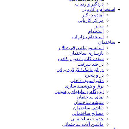
دزدگیر و ردیاب
استخدام و کاریابی
آماده به کار
مراکز کاریابی
سایر
استخدام
استخدام بازاریاب
ساختمان
آسانسور /پله برقی /بالابر
بازسازی ساختمان
سقف کاذب / دیوار کاذب
در ضد سرقت
در اتوماتیک / کرکره برقی
در و پنجره
دکوراسیون داخلی
برق و هوشمند سازی
ایزوگام و عایقهای رطوبتی
نمای ساختمان
شیشه ساختمان
نقاشی ساختمان
مصالح ساختمانی
خدمات ساختمانی
ماشین آلات ساختمانی