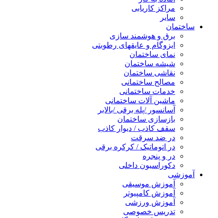
مراکز کاریابی
سایر
ساختمان
برق و هوشمند سازی
ایزوگام و عایقهای رطوبتی
نمای ساختمان
شیشه ساختمان
نقاشی ساختمان
مصالح ساختمانی
خدمات ساختمانی
ماشین آلات ساختمانی
آسانسور /پله برقی /بالابر
بازسازی ساختمان
سقف کاذب / دیوار کاذب
در ضد سرقت
در اتوماتیک / کرکره برقی
در و پنجره
دکوراسیون داخلی
آموزشی
آموزش موسیقی
آموزش کامپیوتر
آموزش ورزشی
تدریس خصوصی