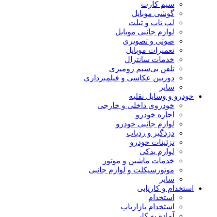
سیم کارت
گوشی موبایل
لپ تاپ و تبلت
لوازم جانبی موبایل
صوتی و تصویری
تعمیرات موبایل
خدمات سانترال
تلفن بی‌سیم رومیزی
دوربین عکاسی و فیلمبرداری
سایر
خودرو و وسایل نقلیه
خودروی داخلی و خارجی
اجاره خودرو
لوازم جانبی خودرو
دزدگیر و ردیاب
تزئینات خودرو
لوازم یدکی
خدمات ماشین و موتور
موتورسیکلت و لوازم جانبی
سایر
استخدام و کاریابی
استخدام
استخدام بازاریاب
آماده به کار