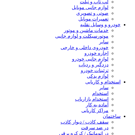
لپ تاپ و تبلت
لوازم جانبی موبایل
صوتی و تصویری
تعمیرات موبایل
خودرو و وسایل نقلیه
خدمات ماشین و موتور
موتورسیکلت و لوازم جانبی
سایر
خودروی داخلی و خارجی
اجاره خودرو
لوازم جانبی خودرو
دزدگیر و ردیاب
تزئینات خودرو
لوازم یدکی
استخدام و کاریابی
سایر
استخدام
استخدام بازاریاب
آماده به کار
مراکز کاریابی
ساختمان
سقف کاذب / دیوار کاذب
در ضد سرقت
در اتوماتیک / کرکره برقی