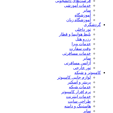
فرصت‌های دانشجویی
خدمات آموزشی
سایر
آموزشگاه
آموزشگاه زبان
گردشگری
تور داخلی
بلیط هواپیما و قطار
رزرو هتل
خدمات ویزا
وقت سفارت
خدمات مسافرتی
سایر
آژانس مسافرتی
تور خارجی
کامپیوتر و شبکه
لوازم جانبی کامپیوتر
پرینتر و اسکنر
خدمات شبکه
نرم افزار کامپیوتر
خدمات اینترنت
طراحی سایت
هاستینگ و دامنه
سایر