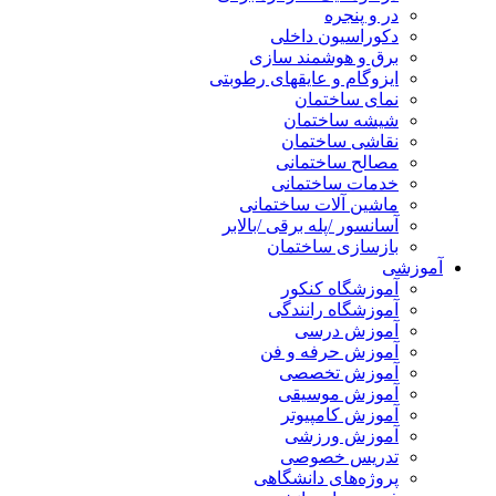
در و پنجره
دکوراسیون داخلی
برق و هوشمند سازی
ایزوگام و عایقهای رطوبتی
نمای ساختمان
شیشه ساختمان
نقاشی ساختمان
مصالح ساختمانی
خدمات ساختمانی
ماشین آلات ساختمانی
آسانسور /پله برقی /بالابر
بازسازی ساختمان
آموزشی
آموزشگاه کنکور
آموزشگاه رانندگی
آموزش درسی
آموزش حرفه و فن
آموزش تخصصی
آموزش موسیقی
آموزش کامپیوتر
آموزش ورزشی
تدریس خصوصی
پروژه‌های دانشگاهی