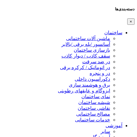
دسته‌بندی‌ها
×
ساختمان
ماشین آلات ساختمانی
آسانسور /پله برقی /بالابر
بازسازی ساختمان
سقف کاذب / دیوار کاذب
در ضد سرقت
در اتوماتیک / کرکره برقی
در و پنجره
دکوراسیون داخلی
برق و هوشمند سازی
ایزوگام و عایقهای رطوبتی
نمای ساختمان
شیشه ساختمان
نقاشی ساختمان
مصالح ساختمانی
خدمات ساختمانی
آموزشی
سایر