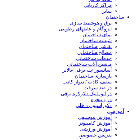
مراکز کاریابی
سایر
ساختمان
برق و هوشمند سازی
ایزوگام و عایقهای رطوبتی
نمای ساختمان
شیشه ساختمان
نقاشی ساختمان
مصالح ساختمانی
خدمات ساختمانی
ماشین آلات ساختمانی
آسانسور /پله برقی /بالابر
بازسازی ساختمان
سقف کاذب / دیوار کاذب
در ضد سرقت
در اتوماتیک / کرکره برقی
در و پنجره
دکوراسیون داخلی
آموزشی
آموزش موسیقی
آموزش کامپیوتر
آموزش ورزشی
تدریس خصوصی