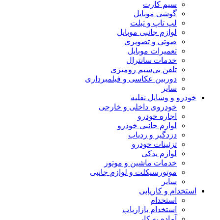
سیم کارت
گوشی موبایل
لپ تاپ و تبلت
لوازم جانبی موبایل
صوتی و تصویری
تعمیرات موبایل
خدمات سانترال
تلفن بی‌سیم رومیزی
دوربین عکاسی و فیلمبرداری
سایر
خودرو و وسایل نقلیه
خودروی داخلی و خارجی
اجاره خودرو
لوازم جانبی خودرو
دزدگیر و ردیاب
تزئینات خودرو
لوازم یدکی
خدمات ماشین و موتور
موتورسیکلت و لوازم جانبی
سایر
استخدام و کاریابی
استخدام
استخدام بازاریاب
آماده به کار