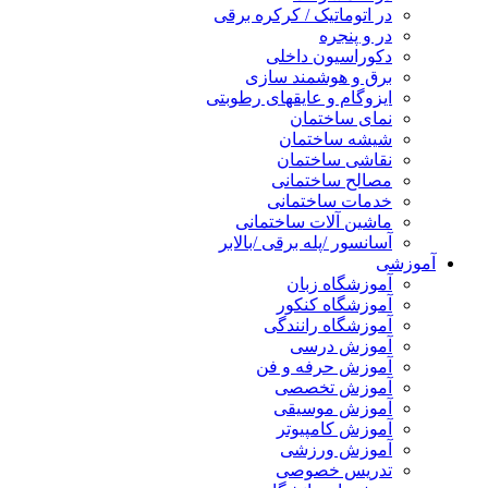
در اتوماتیک / کرکره برقی
در و پنجره
دکوراسیون داخلی
برق و هوشمند سازی
ایزوگام و عایقهای رطوبتی
نمای ساختمان
شیشه ساختمان
نقاشی ساختمان
مصالح ساختمانی
خدمات ساختمانی
ماشین آلات ساختمانی
آسانسور /پله برقی /بالابر
آموزشی
آموزشگاه زبان
آموزشگاه کنکور
آموزشگاه رانندگی
آموزش درسی
آموزش حرفه و فن
آموزش تخصصی
آموزش موسیقی
آموزش کامپیوتر
آموزش ورزشی
تدریس خصوصی