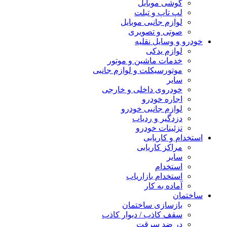
گوشی موبایل
لپ تاپ و تبلت
لوازم جانبی موبایل
صوتی و تصویری
خودرو و وسایل نقلیه
لوازم یدکی
خدمات ماشین و موتور
موتورسیکلت و لوازم جانبی
سایر
خودروی داخلی و خارجی
اجاره خودرو
لوازم جانبی خودرو
دزدگیر و ردیاب
تزئینات خودرو
استخدام و کاریابی
مراکز کاریابی
سایر
استخدام
استخدام بازاریاب
آماده به کار
ساختمان
بازسازی ساختمان
سقف کاذب / دیوار کاذب
در ضد سرقت