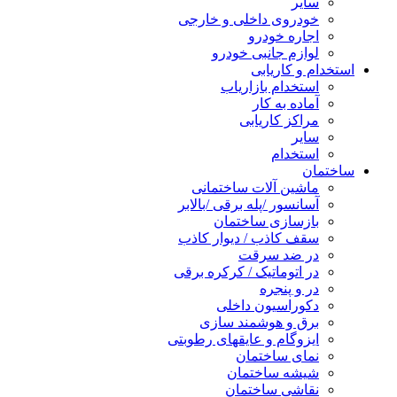
سایر
خودروی داخلی و خارجی
اجاره خودرو
لوازم جانبی خودرو
استخدام و کاریابی
استخدام بازاریاب
آماده به کار
مراکز کاریابی
سایر
استخدام
ساختمان
ماشین آلات ساختمانی
آسانسور /پله برقی /بالابر
بازسازی ساختمان
سقف کاذب / دیوار کاذب
در ضد سرقت
در اتوماتیک / کرکره برقی
در و پنجره
دکوراسیون داخلی
برق و هوشمند سازی
ایزوگام و عایقهای رطوبتی
نمای ساختمان
شیشه ساختمان
نقاشی ساختمان