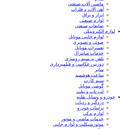
ماشین آلات صنعتی
آهن آلات و فلزات
ابزار و یراق
لوازم صنعتی
ضایعات صنعتی
لوازم الکترونیکی
لوازم جانبی موبایل
صوتی و تصویری
تعمیرات موبایل
خدمات سانترال
تلفن بی‌سیم رومیزی
دوربین عکاسی و فیلمبرداری
سایر
ساعت هوشمند
سیم کارت
گوشی موبایل
لپ تاپ و تبلت
خودرو و وسایل نقلیه
دزدگیر و ردیاب
تزئینات خودرو
لوازم یدکی
خدمات ماشین و موتور
موتورسیکلت و لوازم جانبی