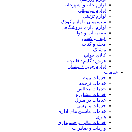
لوازم خانه و آشپزخانه
لوازم موسیقی
لوازم تزئینی
سیسمونی / لوازم کودک
لوازم اداری فروشگاهی
تصفیه آب و هوا
کیف و کفش
مجله و کتاب
پوشاک
کالای خواب
فرش / گلیم / قالیچه
لوازم چوبی / مبلمان
خدمات
خدمات بیمه
خدمات ترجمه
خدمات مجالس
خدمات مشاوره
خدمات در منزل
خدمات ورزشی
خدمات ماشین های اداری
هنری
خدمات مالی و حسابداری
واردات و صادرات