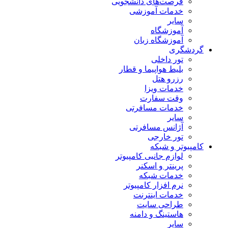
فرصت‌های دانشجویی
خدمات آموزشی
سایر
آموزشگاه
آموزشگاه زبان
گردشگری
تور داخلی
بلیط هواپیما و قطار
رزرو هتل
خدمات ویزا
وقت سفارت
خدمات مسافرتی
سایر
آژانس مسافرتی
تور خارجی
کامپیوتر و شبکه
لوازم جانبی کامپیوتر
پرینتر و اسکنر
خدمات شبکه
نرم افزار کامپیوتر
خدمات اینترنت
طراحی سایت
هاستینگ و دامنه
سایر