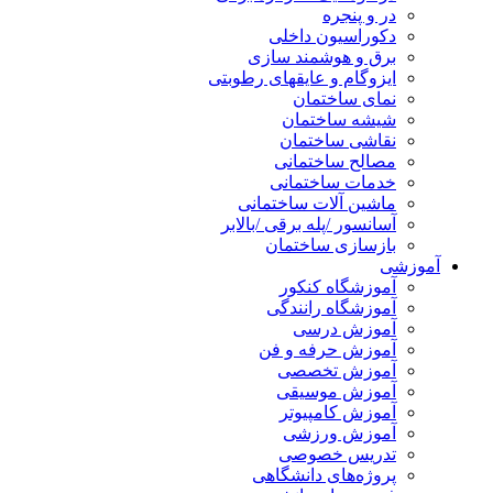
در و پنجره
دکوراسیون داخلی
برق و هوشمند سازی
ایزوگام و عایقهای رطوبتی
نمای ساختمان
شیشه ساختمان
نقاشی ساختمان
مصالح ساختمانی
خدمات ساختمانی
ماشین آلات ساختمانی
آسانسور /پله برقی /بالابر
بازسازی ساختمان
آموزشی
آموزشگاه کنکور
آموزشگاه رانندگی
آموزش درسی
آموزش حرفه و فن
آموزش تخصصی
آموزش موسیقی
آموزش کامپیوتر
آموزش ورزشی
تدریس خصوصی
پروژه‌های دانشگاهی