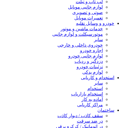
لپ تاپ و تبلت
لوازم جانبی موبایل
صوتی و تصویری
تعمیرات موبایل
خودرو و وسایل نقلیه
خدمات ماشین و موتور
موتورسیکلت و لوازم جانبی
سایر
خودروی داخلی و خارجی
اجاره خودرو
لوازم جانبی خودرو
دزدگیر و ردیاب
تزئینات خودرو
لوازم یدکی
استخدام و کاریابی
سایر
استخدام
استخدام بازاریاب
آماده به کار
مراکز کاریابی
ساختمان
سقف کاذب / دیوار کاذب
در ضد سرقت
در اتوماتیک / کرکره برقی