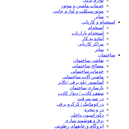
لوازم یدکی
خدمات ماشین و موتور
موتورسیکلت و لوازم جانبی
سایر
استخدام و کاریابی
استخدام
استخدام بازاریاب
آماده به کار
مراکز کاریابی
سایر
ساختمان
نقاشی ساختمان
مصالح ساختمانی
خدمات ساختمانی
ماشین آلات ساختمانی
آسانسور /پله برقی /بالابر
بازسازی ساختمان
سقف کاذب / دیوار کاذب
در ضد سرقت
در اتوماتیک / کرکره برقی
در و پنجره
دکوراسیون داخلی
برق و هوشمند سازی
ایزوگام و عایقهای رطوبتی