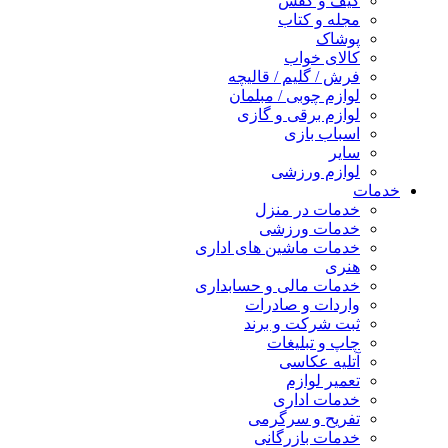
کیف و کفش
مجله و کتاب
پوشاک
کالای خواب
فرش / گلیم / قالیچه
لوازم چوبی / مبلمان
لوازم برقی و گازی
اسباب بازی
سایر
لوازم ورزشی
خدمات
خدمات در منزل
خدمات ورزشی
خدمات ماشین های اداری
هنری
خدمات مالی و حسابداری
واردات و صادرات
ثبت شرکت و برند
چاپ و تبلیغات
آتلیه عکاسی
تعمیر لوازم
خدمات اداری
تفریح و سرگرمی
خدمات بازرگانی