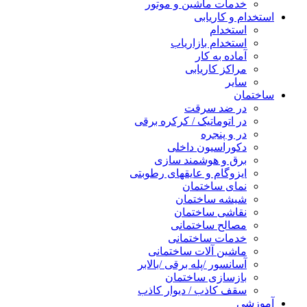
خدمات ماشین و موتور
استخدام و کاریابی
استخدام
استخدام بازاریاب
آماده به کار
مراکز کاریابی
سایر
ساختمان
در ضد سرقت
در اتوماتیک / کرکره برقی
در و پنجره
دکوراسیون داخلی
برق و هوشمند سازی
ایزوگام و عایقهای رطوبتی
نمای ساختمان
شیشه ساختمان
نقاشی ساختمان
مصالح ساختمانی
خدمات ساختمانی
ماشین آلات ساختمانی
آسانسور /پله برقی /بالابر
بازسازی ساختمان
سقف کاذب / دیوار کاذب
آموزشی