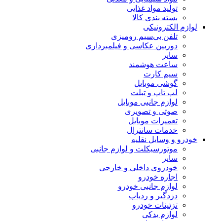
تولید مواد غذایی
بسته بندی کالا
لوازم الکترونیکی
تلفن بی‌سیم رومیزی
دوربین عکاسی و فیلمبرداری
سایر
ساعت هوشمند
سیم کارت
گوشی موبایل
لپ تاپ و تبلت
لوازم جانبی موبایل
صوتی و تصویری
تعمیرات موبایل
خدمات سانترال
خودرو و وسایل نقلیه
موتورسیکلت و لوازم جانبی
سایر
خودروی داخلی و خارجی
اجاره خودرو
لوازم جانبی خودرو
دزدگیر و ردیاب
تزئینات خودرو
لوازم یدکی