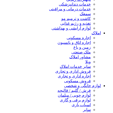
خدمات دندانپزشکی
خدمات درمانی و مراقبتی
سمعک
کاشت و ترمیم مو
تغذیه و رژیم غذایی
لوازم آرایشی و بهداشتی
املاک
اجاره مسکونی
اجاره اتاق و پانسیون
زمین و باغ
ملک صنعتی
مشاور املاک
ویلا
سایر خدمات املاک
فروش اداری و تجاری
اجاره اداری و تجاری
فروش مسکونی
لوازم خانگی و شخصی
فرش / گلیم / قالیچه
لوازم چوبی / مبلمان
لوازم برقی و گازی
اسباب بازی
سایر