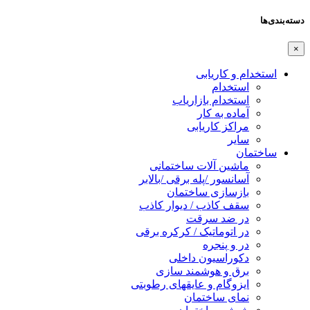
دسته‌بندی‌ها
×
استخدام و کاریابی
استخدام
استخدام بازاریاب
آماده به کار
مراکز کاریابی
سایر
ساختمان
ماشین آلات ساختمانی
آسانسور /پله برقی /بالابر
بازسازی ساختمان
سقف کاذب / دیوار کاذب
در ضد سرقت
در اتوماتیک / کرکره برقی
در و پنجره
دکوراسیون داخلی
برق و هوشمند سازی
ایزوگام و عایقهای رطوبتی
نمای ساختمان