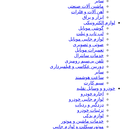
سایر
ماشین آلات صنعتی
آهن آلات و فلزات
ابزار و یراق
لوازم الکترونیکی
گوشی موبایل
لپ تاپ و تبلت
لوازم جانبی موبایل
صوتی و تصویری
تعمیرات موبایل
خدمات سانترال
تلفن بی‌سیم رومیزی
دوربین عکاسی و فیلمبرداری
سایر
ساعت هوشمند
سیم کارت
خودرو و وسایل نقلیه
اجاره خودرو
لوازم جانبی خودرو
دزدگیر و ردیاب
تزئینات خودرو
لوازم یدکی
خدمات ماشین و موتور
موتورسیکلت و لوازم جانبی