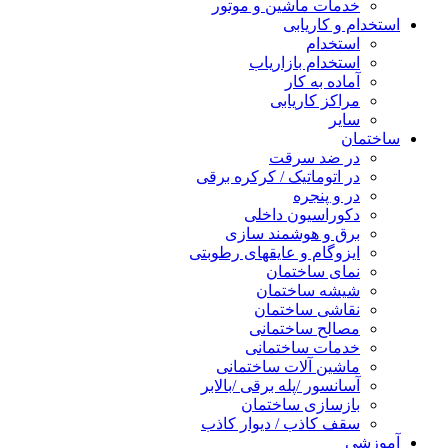
خدمات ماشین و موتور
استخدام و کاریابی
استخدام
استخدام بازاریاب
آماده به کار
مراکز کاریابی
سایر
ساختمان
در ضد سرقت
در اتوماتیک / کرکره برقی
در و پنجره
دکوراسیون داخلی
برق و هوشمند سازی
ایزوگام و عایقهای رطوبتی
نمای ساختمان
شیشه ساختمان
نقاشی ساختمان
مصالح ساختمانی
خدمات ساختمانی
ماشین آلات ساختمانی
آسانسور /پله برقی /بالابر
بازسازی ساختمان
سقف کاذب / دیوار کاذب
آموزشی