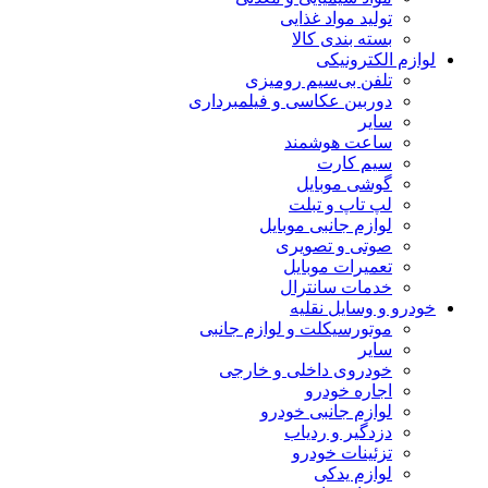
تولید مواد غذایی
بسته بندی کالا
لوازم الکترونیکی
تلفن بی‌سیم رومیزی
دوربین عکاسی و فیلمبرداری
سایر
ساعت هوشمند
سیم کارت
گوشی موبایل
لپ تاپ و تبلت
لوازم جانبی موبایل
صوتی و تصویری
تعمیرات موبایل
خدمات سانترال
خودرو و وسایل نقلیه
موتورسیکلت و لوازم جانبی
سایر
خودروی داخلی و خارجی
اجاره خودرو
لوازم جانبی خودرو
دزدگیر و ردیاب
تزئینات خودرو
لوازم یدکی