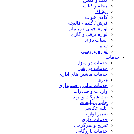
کیف و کفش
مجله و کتاب
پوشاک
کالای خواب
فرش / گلیم / قالیچه
لوازم چوبی / مبلمان
لوازم برقی و گازی
اسباب بازی
سایر
لوازم ورزشی
خدمات
خدمات در منزل
خدمات ورزشی
خدمات ماشین های اداری
هنری
خدمات مالی و حسابداری
واردات و صادرات
ثبت شرکت و برند
چاپ و تبلیغات
آتلیه عکاسی
تعمیر لوازم
خدمات اداری
تفریح و سرگرمی
خدمات بازرگانی