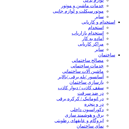
لوازم یدکی
خدمات ماشین و موتور
موتورسیکلت و لوازم جانبی
سایر
استخدام و کاریابی
استخدام
استخدام بازاریاب
آماده به کار
مراکز کاریابی
سایر
ساختمان
مصالح ساختمانی
خدمات ساختمانی
ماشین آلات ساختمانی
آسانسور /پله برقی /بالابر
بازسازی ساختمان
سقف کاذب / دیوار کاذب
در ضد سرقت
در اتوماتیک / کرکره برقی
در و پنجره
دکوراسیون داخلی
برق و هوشمند سازی
ایزوگام و عایقهای رطوبتی
نمای ساختمان