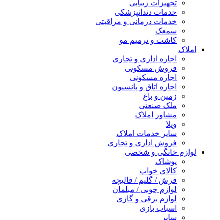
تجهیزات زیبایی
خدمات دندانپزشکی
خدمات درمانی و مراقبتی
سمعک
کاشت و ترمیم مو
املاک
اجاره اداری و تجاری
فروش مسکونی
اجاره مسکونی
اجاره اتاق و پانسیون
زمین و باغ
ملک صنعتی
مشاور املاک
ویلا
سایر خدمات املاک
فروش اداری و تجاری
لوازم خانگی و شخصی
پوشاک
کالای خواب
فرش / گلیم / قالیچه
لوازم چوبی / مبلمان
لوازم برقی و گازی
اسباب بازی
سایر