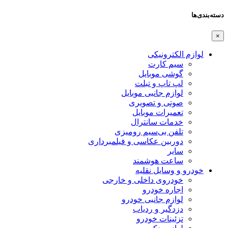
دسته‌بندی‌ها
×
لوازم الکترونیکی
سیم کارت
گوشی موبایل
لپ تاپ و تبلت
لوازم جانبی موبایل
صوتی و تصویری
تعمیرات موبایل
خدمات سانترال
تلفن بی‌سیم رومیزی
دوربین عکاسی و فیلمبرداری
سایر
ساعت هوشمند
خودرو و وسایل نقلیه
خودروی داخلی و خارجی
اجاره خودرو
لوازم جانبی خودرو
دزدگیر و ردیاب
تزئینات خودرو