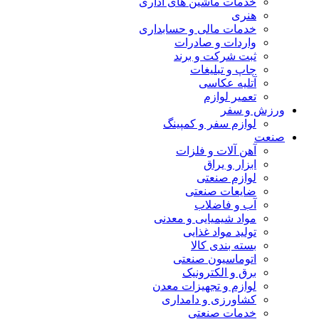
خدمات ماشین های اداری
هنری
خدمات مالی و حسابداری
واردات و صادرات
ثبت شرکت و برند
چاپ و تبلیغات
آتلیه عکاسی
تعمیر لوازم
ورزش و سفر
لوازم سفر و کمپینگ
صنعت
آهن آلات و فلزات
ابزار و یراق
لوازم صنعتی
ضایعات صنعتی
آب و فاضلاب
مواد شیمیایی و معدنی
تولید مواد غذایی
بسته بندی کالا
اتوماسیون صنعتی
برق و الکترونیک
لوازم و تجهیزات معدن
کشاورزی و دامداری
خدمات صنعتی