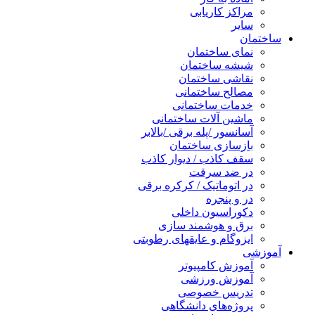
مراکز کاریابی
سایر
ساختمان
نمای ساختمان
شیشه ساختمان
نقاشی ساختمان
مصالح ساختمانی
خدمات ساختمانی
ماشین آلات ساختمانی
آسانسور /پله برقی /بالابر
بازسازی ساختمان
سقف کاذب / دیوار کاذب
در ضد سرقت
در اتوماتیک / کرکره برقی
در و پنجره
دکوراسیون داخلی
برق و هوشمند سازی
ایزوگام و عایقهای رطوبتی
آموزشی
آموزش کامپیوتر
آموزش ورزشی
تدریس خصوصی
پروژه‌های دانشگاهی