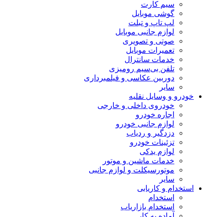
سیم کارت
گوشی موبایل
لپ تاپ و تبلت
لوازم جانبی موبایل
صوتی و تصویری
تعمیرات موبایل
خدمات سانترال
تلفن بی‌سیم رومیزی
دوربین عکاسی و فیلمبرداری
سایر
خودرو و وسایل نقلیه
خودروی داخلی و خارجی
اجاره خودرو
لوازم جانبی خودرو
دزدگیر و ردیاب
تزئینات خودرو
لوازم یدکی
خدمات ماشین و موتور
موتورسیکلت و لوازم جانبی
سایر
استخدام و کاریابی
استخدام
استخدام بازاریاب
آماده به کار