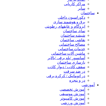
مراکز کاریابی
سایر
ساختمان
دکوراسیون داخلی
برق و هوشمند سازی
ایزوگام و عایقهای رطوبتی
نمای ساختمان
شیشه ساختمان
نقاشی ساختمان
مصالح ساختمانی
خدمات ساختمانی
ماشین آلات ساختمانی
آسانسور /پله برقی /بالابر
بازسازی ساختمان
سقف کاذب / دیوار کاذب
در ضد سرقت
در اتوماتیک / کرکره برقی
در و پنجره
آموزشی
آموزش تخصصی
آموزش موسیقی
آموزش کامپیوتر
آموزش ورزشی