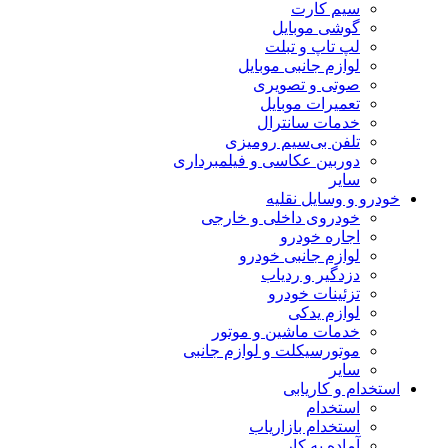
سیم کارت
گوشی موبایل
لپ تاپ و تبلت
لوازم جانبی موبایل
صوتی و تصویری
تعمیرات موبایل
خدمات سانترال
تلفن بی‌سیم رومیزی
دوربین عکاسی و فیلمبرداری
سایر
خودرو و وسایل نقلیه
خودروی داخلی و خارجی
اجاره خودرو
لوازم جانبی خودرو
دزدگیر و ردیاب
تزئینات خودرو
لوازم یدکی
خدمات ماشین و موتور
موتورسیکلت و لوازم جانبی
سایر
استخدام و کاریابی
استخدام
استخدام بازاریاب
آماده به کار