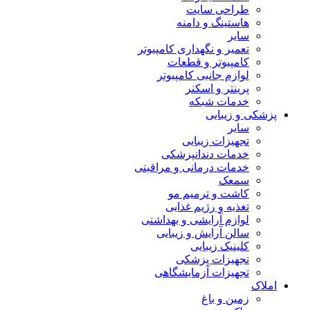
طراحی سایت
هاستینگ و دامنه
سایر
تعمیر و نگهداری کامپیوتر
کامپیوتر و قطعات
لوازم جانبی کامپیوتر
پرینتر و اسکنر
خدمات شبکه
پزشکی و زیبایی
سایر
تجهیزات زیبایی
خدمات دندانپزشکی
خدمات درمانی و مراقبتی
سمعک
کاشت و ترمیم مو
تغذیه و رژیم غذایی
لوازم آرایشی و بهداشتی
سالن آرایش و زیبایی
کلینیک زیبایی
تجهیزات پزشکی
تجهیزات آزمایشگاهی
املاک
زمین و باغ