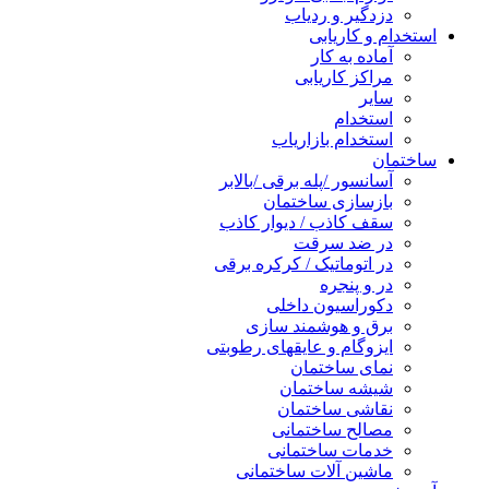
دزدگیر و ردیاب
استخدام و کاریابی
آماده به کار
مراکز کاریابی
سایر
استخدام
استخدام بازاریاب
ساختمان
آسانسور /پله برقی /بالابر
بازسازی ساختمان
سقف کاذب / دیوار کاذب
در ضد سرقت
در اتوماتیک / کرکره برقی
در و پنجره
دکوراسیون داخلی
برق و هوشمند سازی
ایزوگام و عایقهای رطوبتی
نمای ساختمان
شیشه ساختمان
نقاشی ساختمان
مصالح ساختمانی
خدمات ساختمانی
ماشین آلات ساختمانی