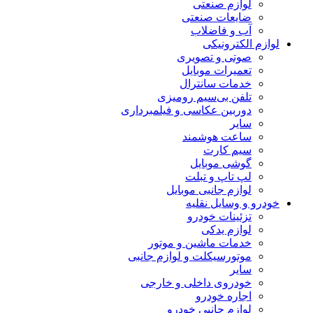
لوازم صنعتی
ضایعات صنعتی
آب و فاضلاب
لوازم الکترونیکی
صوتی و تصویری
تعمیرات موبایل
خدمات سانترال
تلفن بی‌سیم رومیزی
دوربین عکاسی و فیلمبرداری
سایر
ساعت هوشمند
سیم کارت
گوشی موبایل
لپ تاپ و تبلت
لوازم جانبی موبایل
خودرو و وسایل نقلیه
تزئینات خودرو
لوازم یدکی
خدمات ماشین و موتور
موتورسیکلت و لوازم جانبی
سایر
خودروی داخلی و خارجی
اجاره خودرو
لوازم جانبی خودرو