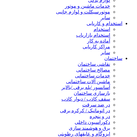
لوازم یدکی
خدمات ماشین و موتور
موتورسیکلت و لوازم جانبی
سایر
استخدام و کاریابی
استخدام
استخدام بازاریاب
آماده به کار
مراکز کاریابی
سایر
ساختمان
نقاشی ساختمان
مصالح ساختمانی
خدمات ساختمانی
ماشین آلات ساختمانی
آسانسور /پله برقی /بالابر
بازسازی ساختمان
سقف کاذب / دیوار کاذب
در ضد سرقت
در اتوماتیک / کرکره برقی
در و پنجره
دکوراسیون داخلی
برق و هوشمند سازی
ایزوگام و عایقهای رطوبتی