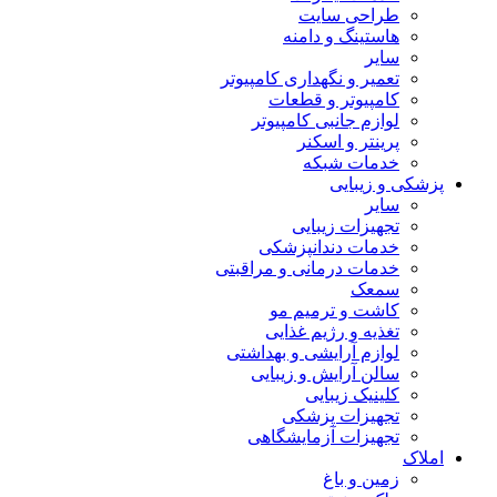
طراحی سایت
هاستینگ و دامنه
سایر
تعمیر و نگهداری کامپیوتر
کامپیوتر و قطعات
لوازم جانبی کامپیوتر
پرینتر و اسکنر
خدمات شبکه
پزشکی و زیبایی
سایر
تجهیزات زیبایی
خدمات دندانپزشکی
خدمات درمانی و مراقبتی
سمعک
کاشت و ترمیم مو
تغذیه و رژیم غذایی
لوازم آرایشی و بهداشتی
سالن آرایش و زیبایی
کلینیک زیبایی
تجهیزات پزشکی
تجهیزات آزمایشگاهی
املاک
زمین و باغ