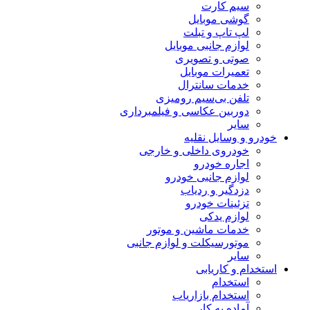
سیم کارت
گوشی موبایل
لپ تاپ و تبلت
لوازم جانبی موبایل
صوتی و تصویری
تعمیرات موبایل
خدمات سانترال
تلفن بی‌سیم رومیزی
دوربین عکاسی و فیلمبرداری
سایر
خودرو و وسایل نقلیه
خودروی داخلی و خارجی
اجاره خودرو
لوازم جانبی خودرو
دزدگیر و ردیاب
تزئینات خودرو
لوازم یدکی
خدمات ماشین و موتور
موتورسیکلت و لوازم جانبی
سایر
استخدام و کاریابی
استخدام
استخدام بازاریاب
آماده به کار