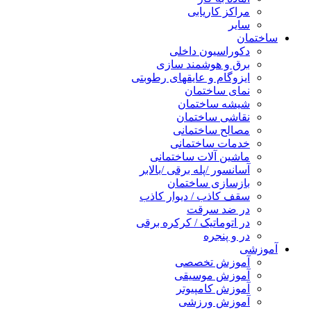
مراکز کاریابی
سایر
ساختمان
دکوراسیون داخلی
برق و هوشمند سازی
ایزوگام و عایقهای رطوبتی
نمای ساختمان
شیشه ساختمان
نقاشی ساختمان
مصالح ساختمانی
خدمات ساختمانی
ماشین آلات ساختمانی
آسانسور /پله برقی /بالابر
بازسازی ساختمان
سقف کاذب / دیوار کاذب
در ضد سرقت
در اتوماتیک / کرکره برقی
در و پنجره
آموزشی
آموزش تخصصی
آموزش موسیقی
آموزش کامپیوتر
آموزش ورزشی