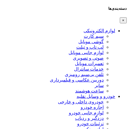
دسته‌بندی‌ها
×
لوازم الکترونیکی
سیم کارت
گوشی موبایل
لپ تاپ و تبلت
لوازم جانبی موبایل
صوتی و تصویری
تعمیرات موبایل
خدمات سانترال
تلفن بی‌سیم رومیزی
دوربین عکاسی و فیلمبرداری
سایر
ساعت هوشمند
خودرو و وسایل نقلیه
خودروی داخلی و خارجی
اجاره خودرو
لوازم جانبی خودرو
دزدگیر و ردیاب
تزئینات خودرو