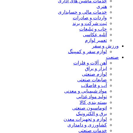
خدمات ماشین های اداری
هنری
خدمات مالی و حسابداری
واردات و صادرات
ثبت شرکت و برند
چاپ و تبلیغات
آتلیه عکاسی
تعمیر لوازم
ورزش و سفر
لوازم سفر و کمپینگ
صنعت
آهن آلات و فلزات
ابزار و یراق
لوازم صنعتی
ضایعات صنعتی
آب و فاضلاب
مواد شیمیایی و معدنی
تولید مواد غذایی
بسته بندی کالا
اتوماسیون صنعتی
برق و الکترونیک
لوازم و تجهیزات معدن
کشاورزی و دامداری
خدمات صنعتی