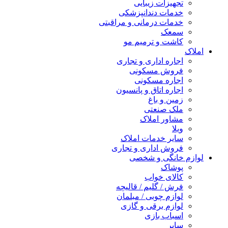
تجهیزات زیبایی
خدمات دندانپزشکی
خدمات درمانی و مراقبتی
سمعک
کاشت و ترمیم مو
املاک
اجاره اداری و تجاری
فروش مسکونی
اجاره مسکونی
اجاره اتاق و پانسیون
زمین و باغ
ملک صنعتی
مشاور املاک
ویلا
سایر خدمات املاک
فروش اداری و تجاری
لوازم خانگی و شخصی
پوشاک
کالای خواب
فرش / گلیم / قالیچه
لوازم چوبی / مبلمان
لوازم برقی و گازی
اسباب بازی
سایر