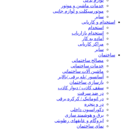
لوازم یدکی
خدمات ماشین و موتور
موتورسیکلت و لوازم جانبی
سایر
استخدام و کاریابی
استخدام
استخدام بازاریاب
آماده به کار
مراکز کاریابی
سایر
ساختمان
مصالح ساختمانی
خدمات ساختمانی
ماشین آلات ساختمانی
آسانسور /پله برقی /بالابر
بازسازی ساختمان
سقف کاذب / دیوار کاذب
در ضد سرقت
در اتوماتیک / کرکره برقی
در و پنجره
دکوراسیون داخلی
برق و هوشمند سازی
ایزوگام و عایقهای رطوبتی
نمای ساختمان