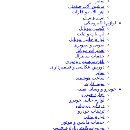
سایر
ماشین آلات صنعتی
آهن آلات و فلزات
ابزار و یراق
لوازم الکترونیکی
گوشی موبایل
لپ تاپ و تبلت
لوازم جانبی موبایل
صوتی و تصویری
تعمیرات موبایل
خدمات سانترال
تلفن بی‌سیم رومیزی
دوربین عکاسی و فیلمبرداری
سایر
ساعت هوشمند
سیم کارت
خودرو و وسایل نقلیه
اجاره خودرو
لوازم جانبی خودرو
دزدگیر و ردیاب
تزئینات خودرو
لوازم یدکی
خدمات ماشین و موتور
موتورسیکلت و لوازم جانبی