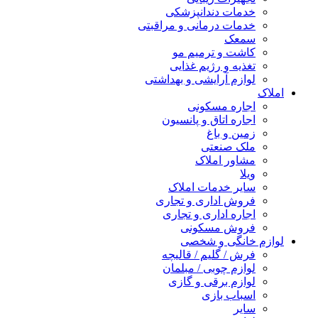
خدمات دندانپزشکی
خدمات درمانی و مراقبتی
سمعک
کاشت و ترمیم مو
تغذیه و رژیم غذایی
لوازم آرایشی و بهداشتی
املاک
اجاره مسکونی
اجاره اتاق و پانسیون
زمین و باغ
ملک صنعتی
مشاور املاک
ویلا
سایر خدمات املاک
فروش اداری و تجاری
اجاره اداری و تجاری
فروش مسکونی
لوازم خانگی و شخصی
فرش / گلیم / قالیچه
لوازم چوبی / مبلمان
لوازم برقی و گازی
اسباب بازی
سایر