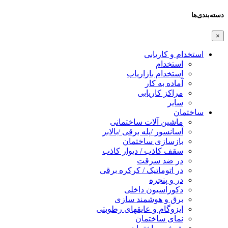
دسته‌بندی‌ها
×
استخدام و کاریابی
استخدام
استخدام بازاریاب
آماده به کار
مراکز کاریابی
سایر
ساختمان
ماشین آلات ساختمانی
آسانسور /پله برقی /بالابر
بازسازی ساختمان
سقف کاذب / دیوار کاذب
در ضد سرقت
در اتوماتیک / کرکره برقی
در و پنجره
دکوراسیون داخلی
برق و هوشمند سازی
ایزوگام و عایقهای رطوبتی
نمای ساختمان