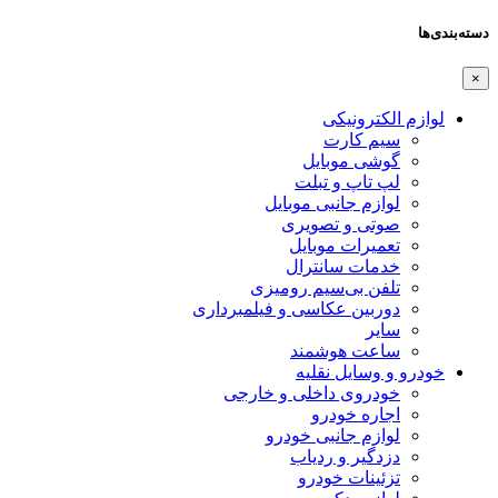
دسته‌بندی‌ها
×
لوازم الکترونیکی
سیم کارت
گوشی موبایل
لپ تاپ و تبلت
لوازم جانبی موبایل
صوتی و تصویری
تعمیرات موبایل
خدمات سانترال
تلفن بی‌سیم رومیزی
دوربین عکاسی و فیلمبرداری
سایر
ساعت هوشمند
خودرو و وسایل نقلیه
خودروی داخلی و خارجی
اجاره خودرو
لوازم جانبی خودرو
دزدگیر و ردیاب
تزئینات خودرو