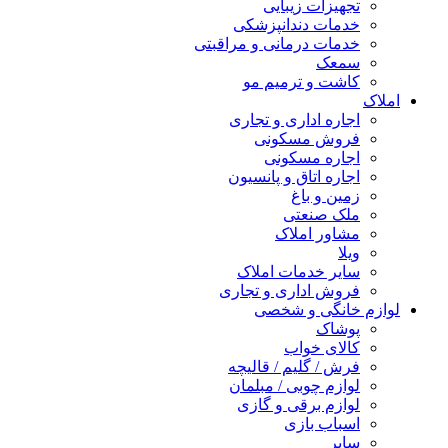
تجهیزات زیبایی
خدمات دندانپزشکی
خدمات درمانی و مراقبتی
سمعک
کاشت و ترمیم مو
املاک
اجاره اداری و تجاری
فروش مسکونی
اجاره مسکونی
اجاره اتاق و پانسیون
زمین و باغ
ملک صنعتی
مشاور املاک
ویلا
سایر خدمات املاک
فروش اداری و تجاری
لوازم خانگی و شخصی
پوشاک
کالای خواب
فرش / گلیم / قالیچه
لوازم چوبی / مبلمان
لوازم برقی و گازی
اسباب بازی
سایر