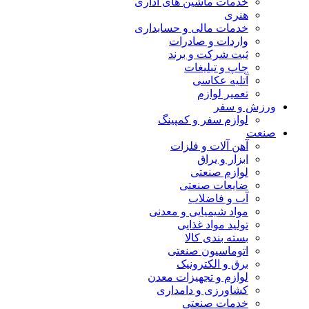
خدمات ماشین های اداری
هنری
خدمات مالی و حسابداری
واردات و صادرات
ثبت شرکت و برند
چاپ و تبلیغات
آتلیه عکاسی
تعمیر لوازم
ورزش و سفر
لوازم سفر و کمپینگ
صنعت
آهن آلات و فلزات
ابزار و یراق
لوازم صنعتی
ضایعات صنعتی
آب و فاضلاب
مواد شیمیایی و معدنی
تولید مواد غذایی
بسته بندی کالا
اتوماسیون صنعتی
برق و الکترونیک
لوازم و تجهیزات معدن
کشاورزی و دامداری
خدمات صنعتی