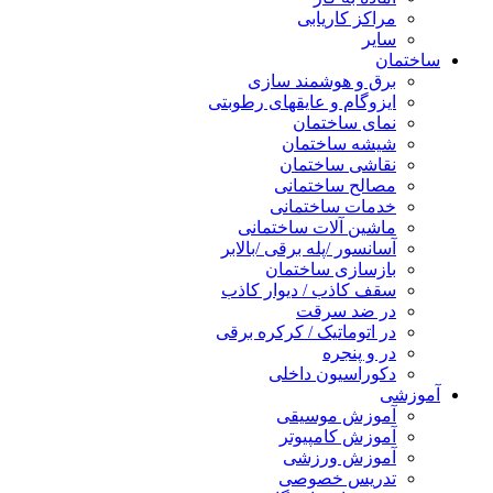
مراکز کاریابی
سایر
ساختمان
برق و هوشمند سازی
ایزوگام و عایقهای رطوبتی
نمای ساختمان
شیشه ساختمان
نقاشی ساختمان
مصالح ساختمانی
خدمات ساختمانی
ماشین آلات ساختمانی
آسانسور /پله برقی /بالابر
بازسازی ساختمان
سقف کاذب / دیوار کاذب
در ضد سرقت
در اتوماتیک / کرکره برقی
در و پنجره
دکوراسیون داخلی
آموزشی
آموزش موسیقی
آموزش کامپیوتر
آموزش ورزشی
تدریس خصوصی