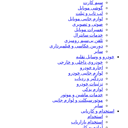
سیم کارت
گوشی موبایل
لپ تاپ و تبلت
لوازم جانبی موبایل
صوتی و تصویری
تعمیرات موبایل
خدمات سانترال
تلفن بی‌سیم رومیزی
دوربین عکاسی و فیلمبرداری
سایر
خودرو و وسایل نقلیه
خودروی داخلی و خارجی
اجاره خودرو
لوازم جانبی خودرو
دزدگیر و ردیاب
تزئینات خودرو
لوازم یدکی
خدمات ماشین و موتور
موتورسیکلت و لوازم جانبی
سایر
استخدام و کاریابی
استخدام
استخدام بازاریاب
آماده به کار