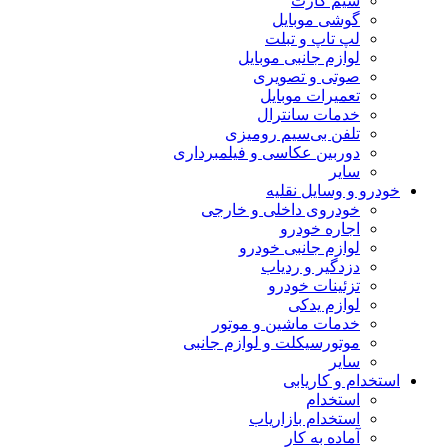
سیم کارت
گوشی موبایل
لپ تاپ و تبلت
لوازم جانبی موبایل
صوتی و تصویری
تعمیرات موبایل
خدمات سانترال
تلفن بی‌سیم رومیزی
دوربین عکاسی و فیلمبرداری
سایر
خودرو و وسایل نقلیه
خودروی داخلی و خارجی
اجاره خودرو
لوازم جانبی خودرو
دزدگیر و ردیاب
تزئینات خودرو
لوازم یدکی
خدمات ماشین و موتور
موتورسیکلت و لوازم جانبی
سایر
استخدام و کاریابی
استخدام
استخدام بازاریاب
آماده به کار