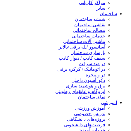
مراکز کاریابی
سایر
ساختمان
شیشه ساختمان
نقاشی ساختمان
مصالح ساختمانی
خدمات ساختمانی
ماشین آلات ساختمانی
آسانسور /پله برقی /بالابر
بازسازی ساختمان
سقف کاذب / دیوار کاذب
در ضد سرقت
در اتوماتیک / کرکره برقی
در و پنجره
دکوراسیون داخلی
برق و هوشمند سازی
ایزوگام و عایقهای رطوبتی
نمای ساختمان
آموزشی
آموزش ورزشی
تدریس خصوصی
پروژه‌های دانشگاهی
فرصت‌های دانشجویی
خدمات آموزشی