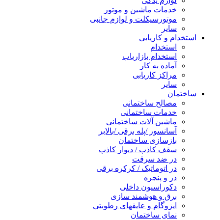
لوازم یدکی
خدمات ماشین و موتور
موتورسیکلت و لوازم جانبی
سایر
استخدام و کاریابی
استخدام
استخدام بازاریاب
آماده به کار
مراکز کاریابی
سایر
ساختمان
مصالح ساختمانی
خدمات ساختمانی
ماشین آلات ساختمانی
آسانسور /پله برقی /بالابر
بازسازی ساختمان
سقف کاذب / دیوار کاذب
در ضد سرقت
در اتوماتیک / کرکره برقی
در و پنجره
دکوراسیون داخلی
برق و هوشمند سازی
ایزوگام و عایقهای رطوبتی
نمای ساختمان