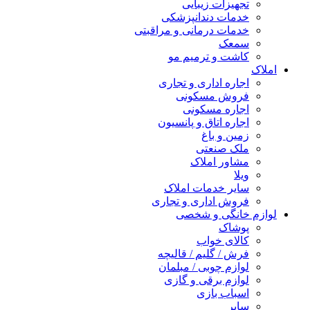
تجهیزات زیبایی
خدمات دندانپزشکی
خدمات درمانی و مراقبتی
سمعک
کاشت و ترمیم مو
املاک
اجاره اداری و تجاری
فروش مسکونی
اجاره مسکونی
اجاره اتاق و پانسیون
زمین و باغ
ملک صنعتی
مشاور املاک
ویلا
سایر خدمات املاک
فروش اداری و تجاری
لوازم خانگی و شخصی
پوشاک
کالای خواب
فرش / گلیم / قالیچه
لوازم چوبی / مبلمان
لوازم برقی و گازی
اسباب بازی
سایر