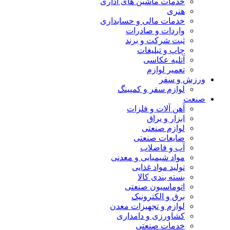
خدمات ماشین های اداری
هنری
خدمات مالی و حسابداری
واردات و صادرات
ثبت شرکت و برند
چاپ و تبلیغات
آتلیه عکاسی
تعمیر لوازم
ورزش و سفر
لوازم سفر و کمپینگ
صنعت
آهن آلات و فلزات
ابزار و یراق
لوازم صنعتی
ضایعات صنعتی
آب و فاضلاب
مواد شیمیایی و معدنی
تولید مواد غذایی
بسته بندی کالا
اتوماسیون صنعتی
برق و الکترونیک
لوازم و تجهیزات معدن
کشاورزی و دامداری
خدمات صنعتی