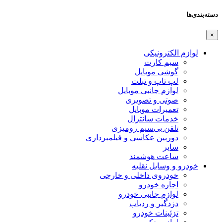
دسته‌بندی‌ها
×
لوازم الکترونیکی
سیم کارت
گوشی موبایل
لپ تاپ و تبلت
لوازم جانبی موبایل
صوتی و تصویری
تعمیرات موبایل
خدمات سانترال
تلفن بی‌سیم رومیزی
دوربین عکاسی و فیلمبرداری
سایر
ساعت هوشمند
خودرو و وسایل نقلیه
خودروی داخلی و خارجی
اجاره خودرو
لوازم جانبی خودرو
دزدگیر و ردیاب
تزئینات خودرو