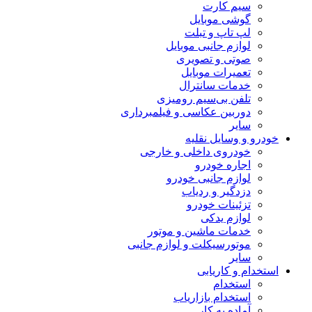
سیم کارت
گوشی موبایل
لپ تاپ و تبلت
لوازم جانبی موبایل
صوتی و تصویری
تعمیرات موبایل
خدمات سانترال
تلفن بی‌سیم رومیزی
دوربین عکاسی و فیلمبرداری
سایر
خودرو و وسایل نقلیه
خودروی داخلی و خارجی
اجاره خودرو
لوازم جانبی خودرو
دزدگیر و ردیاب
تزئینات خودرو
لوازم یدکی
خدمات ماشین و موتور
موتورسیکلت و لوازم جانبی
سایر
استخدام و کاریابی
استخدام
استخدام بازاریاب
آماده به کار