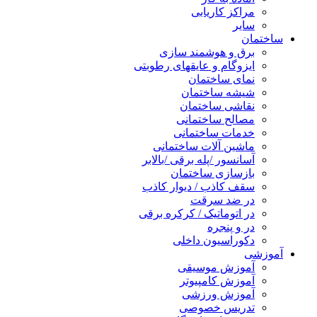
مراکز کاریابی
سایر
ساختمان
برق و هوشمند سازی
ایزوگام و عایقهای رطوبتی
نمای ساختمان
شیشه ساختمان
نقاشی ساختمان
مصالح ساختمانی
خدمات ساختمانی
ماشین آلات ساختمانی
آسانسور /پله برقی /بالابر
بازسازی ساختمان
سقف کاذب / دیوار کاذب
در ضد سرقت
در اتوماتیک / کرکره برقی
در و پنجره
دکوراسیون داخلی
آموزشی
آموزش موسیقی
آموزش کامپیوتر
آموزش ورزشی
تدریس خصوصی