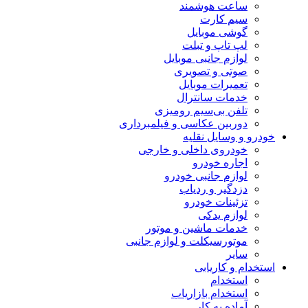
ساعت هوشمند
سیم کارت
گوشی موبایل
لپ تاپ و تبلت
لوازم جانبی موبایل
صوتی و تصویری
تعمیرات موبایل
خدمات سانترال
تلفن بی‌سیم رومیزی
دوربین عکاسی و فیلمبرداری
خودرو و وسایل نقلیه
خودروی داخلی و خارجی
اجاره خودرو
لوازم جانبی خودرو
دزدگیر و ردیاب
تزئینات خودرو
لوازم یدکی
خدمات ماشین و موتور
موتورسیکلت و لوازم جانبی
سایر
استخدام و کاریابی
استخدام
استخدام بازاریاب
آماده به کار