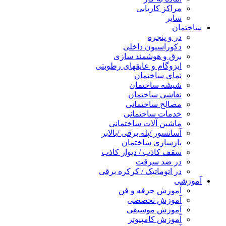
مراکز کاریابی
سایر
ساختمان
در و پنجره
دکوراسیون داخلی
برق و هوشمند سازی
ایزوگام و عایقهای رطوبتی
نمای ساختمان
شیشه ساختمان
نقاشی ساختمان
مصالح ساختمانی
خدمات ساختمانی
ماشین آلات ساختمانی
آسانسور /پله برقی /بالابر
بازسازی ساختمان
سقف کاذب / دیوار کاذب
در ضد سرقت
در اتوماتیک / کرکره برقی
آموزشی
آموزش حرفه و فن
آموزش تخصصی
آموزش موسیقی
آموزش کامپیوتر