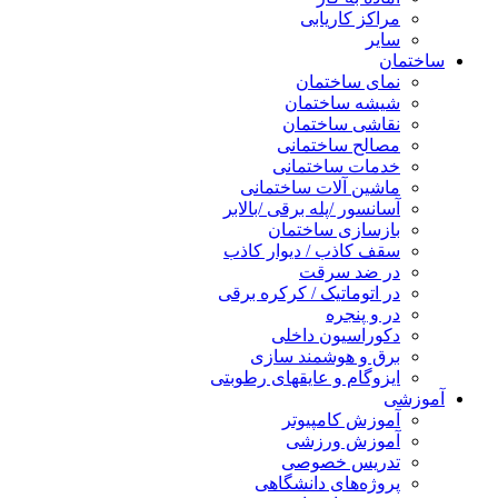
مراکز کاریابی
سایر
ساختمان
نمای ساختمان
شیشه ساختمان
نقاشی ساختمان
مصالح ساختمانی
خدمات ساختمانی
ماشین آلات ساختمانی
آسانسور /پله برقی /بالابر
بازسازی ساختمان
سقف کاذب / دیوار کاذب
در ضد سرقت
در اتوماتیک / کرکره برقی
در و پنجره
دکوراسیون داخلی
برق و هوشمند سازی
ایزوگام و عایقهای رطوبتی
آموزشی
آموزش کامپیوتر
آموزش ورزشی
تدریس خصوصی
پروژه‌های دانشگاهی