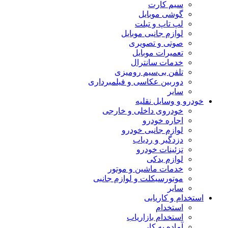
سیم کارت
گوشی موبایل
لپ تاپ و تبلت
لوازم جانبی موبایل
صوتی و تصویری
تعمیرات موبایل
خدمات سانترال
تلفن بی‌سیم رومیزی
دوربین عکاسی و فیلمبرداری
سایر
خودرو و وسایل نقلیه
خودروی داخلی و خارجی
اجاره خودرو
لوازم جانبی خودرو
دزدگیر و ردیاب
تزئینات خودرو
لوازم یدکی
خدمات ماشین و موتور
موتورسیکلت و لوازم جانبی
سایر
استخدام و کاریابی
استخدام
استخدام بازاریاب
آماده به کار