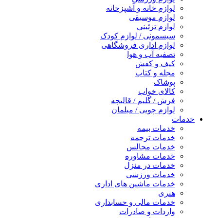
لوازم خانه و آشپزخانه
لوازم موسیقی
لوازم تزئینی
سیسمونی / لوازم کودک
لوازم اداری فروشگاهی
تصفیه آب و هوا
کیف و کفش
مجله و کتاب
پوشاک
کالای خواب
فرش / گلیم / قالیچه
لوازم چوبی / مبلمان
خدمات
خدمات بیمه
خدمات ترجمه
خدمات مجالس
خدمات مشاوره
خدمات در منزل
خدمات ورزشی
خدمات ماشین های اداری
هنری
خدمات مالی و حسابداری
واردات و صادرات