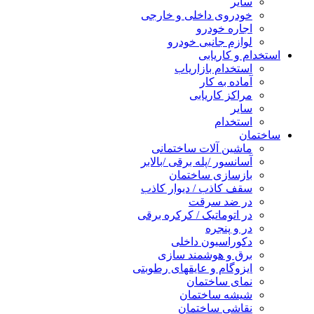
سایر
خودروی داخلی و خارجی
اجاره خودرو
لوازم جانبی خودرو
استخدام و کاریابی
استخدام بازاریاب
آماده به کار
مراکز کاریابی
سایر
استخدام
ساختمان
ماشین آلات ساختمانی
آسانسور /پله برقی /بالابر
بازسازی ساختمان
سقف کاذب / دیوار کاذب
در ضد سرقت
در اتوماتیک / کرکره برقی
در و پنجره
دکوراسیون داخلی
برق و هوشمند سازی
ایزوگام و عایقهای رطوبتی
نمای ساختمان
شیشه ساختمان
نقاشی ساختمان