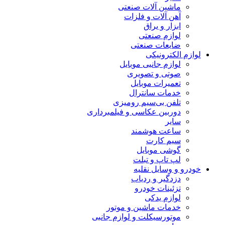
ماشین آلات صنعتی
آهن آلات و فلزات
ابزار و یراق
لوازم صنعتی
ضایعات صنعتی
لوازم الکترونیکی
لوازم جانبی موبایل
صوتی و تصویری
تعمیرات موبایل
خدمات سانترال
تلفن بی‌سیم رومیزی
دوربین عکاسی و فیلمبرداری
سایر
ساعت هوشمند
سیم کارت
گوشی موبایل
لپ تاپ و تبلت
خودرو و وسایل نقلیه
دزدگیر و ردیاب
تزئینات خودرو
لوازم یدکی
خدمات ماشین و موتور
موتورسیکلت و لوازم جانبی