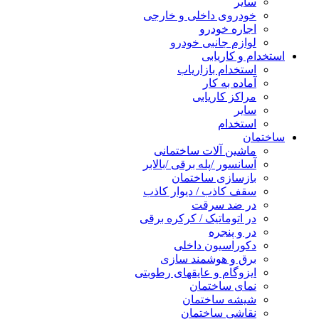
سایر
خودروی داخلی و خارجی
اجاره خودرو
لوازم جانبی خودرو
استخدام و کاریابی
استخدام بازاریاب
آماده به کار
مراکز کاریابی
سایر
استخدام
ساختمان
ماشین آلات ساختمانی
آسانسور /پله برقی /بالابر
بازسازی ساختمان
سقف کاذب / دیوار کاذب
در ضد سرقت
در اتوماتیک / کرکره برقی
در و پنجره
دکوراسیون داخلی
برق و هوشمند سازی
ایزوگام و عایقهای رطوبتی
نمای ساختمان
شیشه ساختمان
نقاشی ساختمان