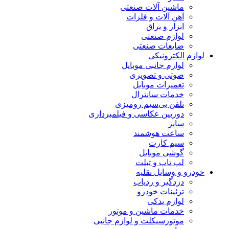
ماشین آلات صنعتی
آهن آلات و فلزات
ابزار و یراق
لوازم صنعتی
ضایعات صنعتی
لوازم الکترونیکی
لوازم جانبی موبایل
صوتی و تصویری
تعمیرات موبایل
خدمات سانترال
تلفن بی‌سیم رومیزی
دوربین عکاسی و فیلمبرداری
سایر
ساعت هوشمند
سیم کارت
گوشی موبایل
لپ تاپ و تبلت
خودرو و وسایل نقلیه
دزدگیر و ردیاب
تزئینات خودرو
لوازم یدکی
خدمات ماشین و موتور
موتورسیکلت و لوازم جانبی