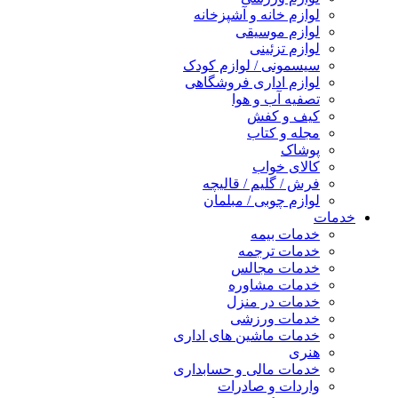
لوازم خانه و آشپزخانه
لوازم موسیقی
لوازم تزئینی
سیسمونی / لوازم کودک
لوازم اداری فروشگاهی
تصفیه آب و هوا
کیف و کفش
مجله و کتاب
پوشاک
کالای خواب
فرش / گلیم / قالیچه
لوازم چوبی / مبلمان
خدمات
خدمات بیمه
خدمات ترجمه
خدمات مجالس
خدمات مشاوره
خدمات در منزل
خدمات ورزشی
خدمات ماشین های اداری
هنری
خدمات مالی و حسابداری
واردات و صادرات