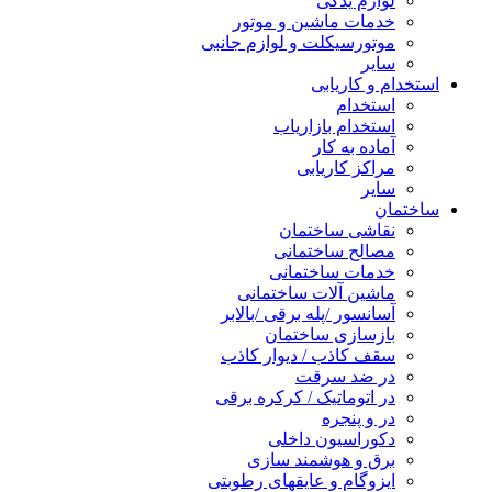
لوازم یدکی
خدمات ماشین و موتور
موتورسیکلت و لوازم جانبی
سایر
استخدام و کاریابی
استخدام
استخدام بازاریاب
آماده به کار
مراکز کاریابی
سایر
ساختمان
نقاشی ساختمان
مصالح ساختمانی
خدمات ساختمانی
ماشین آلات ساختمانی
آسانسور /پله برقی /بالابر
بازسازی ساختمان
سقف کاذب / دیوار کاذب
در ضد سرقت
در اتوماتیک / کرکره برقی
در و پنجره
دکوراسیون داخلی
برق و هوشمند سازی
ایزوگام و عایقهای رطوبتی