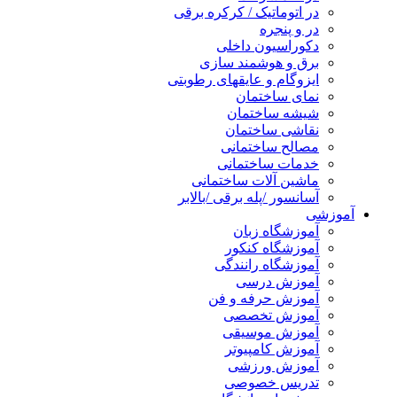
در اتوماتیک / کرکره برقی
در و پنجره
دکوراسیون داخلی
برق و هوشمند سازی
ایزوگام و عایقهای رطوبتی
نمای ساختمان
شیشه ساختمان
نقاشی ساختمان
مصالح ساختمانی
خدمات ساختمانی
ماشین آلات ساختمانی
آسانسور /پله برقی /بالابر
آموزشی
آموزشگاه زبان
آموزشگاه کنکور
آموزشگاه رانندگی
آموزش درسی
آموزش حرفه و فن
آموزش تخصصی
آموزش موسیقی
آموزش کامپیوتر
آموزش ورزشی
تدریس خصوصی