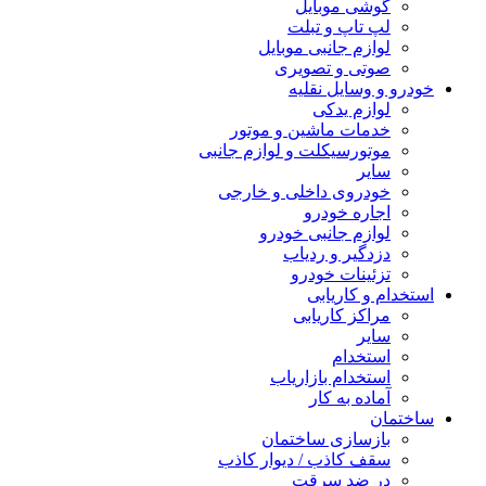
گوشی موبایل
لپ تاپ و تبلت
لوازم جانبی موبایل
صوتی و تصویری
خودرو و وسایل نقلیه
لوازم یدکی
خدمات ماشین و موتور
موتورسیکلت و لوازم جانبی
سایر
خودروی داخلی و خارجی
اجاره خودرو
لوازم جانبی خودرو
دزدگیر و ردیاب
تزئینات خودرو
استخدام و کاریابی
مراکز کاریابی
سایر
استخدام
استخدام بازاریاب
آماده به کار
ساختمان
بازسازی ساختمان
سقف کاذب / دیوار کاذب
در ضد سرقت