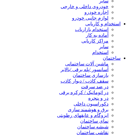
سایر
خودروی داخلی و خارجی
اجاره خودرو
لوازم جانبی خودرو
استخدام و کاریابی
استخدام بازاریاب
آماده به کار
مراکز کاریابی
سایر
استخدام
ساختمان
ماشین آلات ساختمانی
آسانسور /پله برقی /بالابر
بازسازی ساختمان
سقف کاذب / دیوار کاذب
در ضد سرقت
در اتوماتیک / کرکره برقی
در و پنجره
دکوراسیون داخلی
برق و هوشمند سازی
ایزوگام و عایقهای رطوبتی
نمای ساختمان
شیشه ساختمان
نقاشی ساختمان