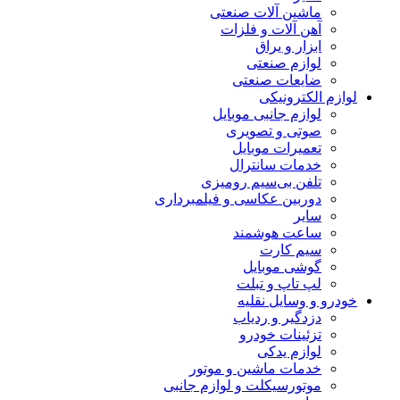
ماشین آلات صنعتی
آهن آلات و فلزات
ابزار و یراق
لوازم صنعتی
ضایعات صنعتی
لوازم الکترونیکی
لوازم جانبی موبایل
صوتی و تصویری
تعمیرات موبایل
خدمات سانترال
تلفن بی‌سیم رومیزی
دوربین عکاسی و فیلمبرداری
سایر
ساعت هوشمند
سیم کارت
گوشی موبایل
لپ تاپ و تبلت
خودرو و وسایل نقلیه
دزدگیر و ردیاب
تزئینات خودرو
لوازم یدکی
خدمات ماشین و موتور
موتورسیکلت و لوازم جانبی