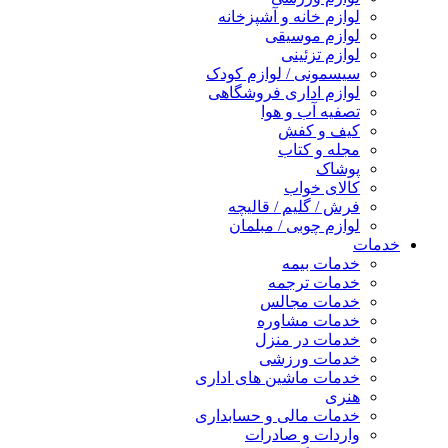
لوازم خانه و آشپزخانه
لوازم موسیقی
لوازم تزئینی
سیسمونی / لوازم کودک
لوازم اداری فروشگاهی
تصفیه آب و هوا
کیف و کفش
مجله و کتاب
پوشاک
کالای خواب
فرش / گلیم / قالیچه
لوازم چوبی / مبلمان
خدمات
خدمات بیمه
خدمات ترجمه
خدمات مجالس
خدمات مشاوره
خدمات در منزل
خدمات ورزشی
خدمات ماشین های اداری
هنری
خدمات مالی و حسابداری
واردات و صادرات