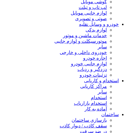
گوشی موبایل
لپ تاپ و تبلت
لوازم جانبی موبایل
صوتی و تصویری
خودرو و وسایل نقلیه
لوازم یدکی
خدمات ماشین و موتور
موتورسیکلت و لوازم جانبی
سایر
خودروی داخلی و خارجی
اجاره خودرو
لوازم جانبی خودرو
دزدگیر و ردیاب
تزئینات خودرو
استخدام و کاریابی
مراکز کاریابی
سایر
استخدام
استخدام بازاریاب
آماده به کار
ساختمان
بازسازی ساختمان
سقف کاذب / دیوار کاذب
در ضد سرقت