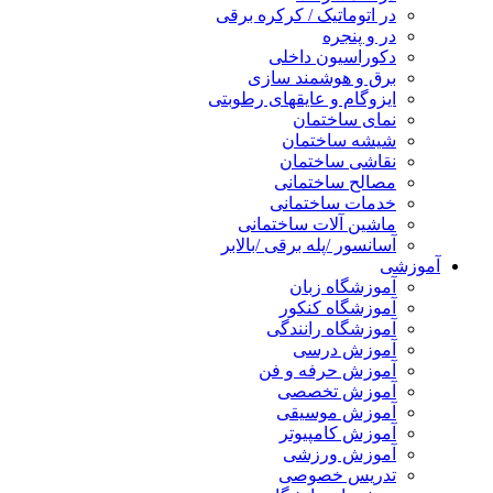
در اتوماتیک / کرکره برقی
در و پنجره
دکوراسیون داخلی
برق و هوشمند سازی
ایزوگام و عایقهای رطوبتی
نمای ساختمان
شیشه ساختمان
نقاشی ساختمان
مصالح ساختمانی
خدمات ساختمانی
ماشین آلات ساختمانی
آسانسور /پله برقی /بالابر
آموزشی
آموزشگاه زبان
آموزشگاه کنکور
آموزشگاه رانندگی
آموزش درسی
آموزش حرفه و فن
آموزش تخصصی
آموزش موسیقی
آموزش کامپیوتر
آموزش ورزشی
تدریس خصوصی