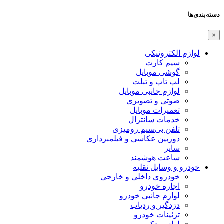
دسته‌بندی‌ها
×
لوازم الکترونیکی
سیم کارت
گوشی موبایل
لپ تاپ و تبلت
لوازم جانبی موبایل
صوتی و تصویری
تعمیرات موبایل
خدمات سانترال
تلفن بی‌سیم رومیزی
دوربین عکاسی و فیلمبرداری
سایر
ساعت هوشمند
خودرو و وسایل نقلیه
خودروی داخلی و خارجی
اجاره خودرو
لوازم جانبی خودرو
دزدگیر و ردیاب
تزئینات خودرو