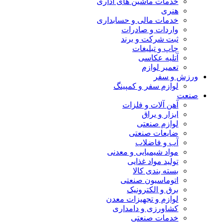
خدمات ماشین های اداری
هنری
خدمات مالی و حسابداری
واردات و صادرات
ثبت شرکت و برند
چاپ و تبلیغات
آتلیه عکاسی
تعمیر لوازم
ورزش و سفر
لوازم سفر و کمپینگ
صنعت
آهن آلات و فلزات
ابزار و یراق
لوازم صنعتی
ضایعات صنعتی
آب و فاضلاب
مواد شیمیایی و معدنی
تولید مواد غذایی
بسته بندی کالا
اتوماسیون صنعتی
برق و الکترونیک
لوازم و تجهیزات معدن
کشاورزی و دامداری
خدمات صنعتی