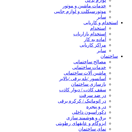
لوازم یدکی
خدمات ماشین و موتور
موتورسیکلت و لوازم جانبی
سایر
استخدام و کاریابی
استخدام
استخدام بازاریاب
آماده به کار
مراکز کاریابی
سایر
ساختمان
مصالح ساختمانی
خدمات ساختمانی
ماشین آلات ساختمانی
آسانسور /پله برقی /بالابر
بازسازی ساختمان
سقف کاذب / دیوار کاذب
در ضد سرقت
در اتوماتیک / کرکره برقی
در و پنجره
دکوراسیون داخلی
برق و هوشمند سازی
ایزوگام و عایقهای رطوبتی
نمای ساختمان