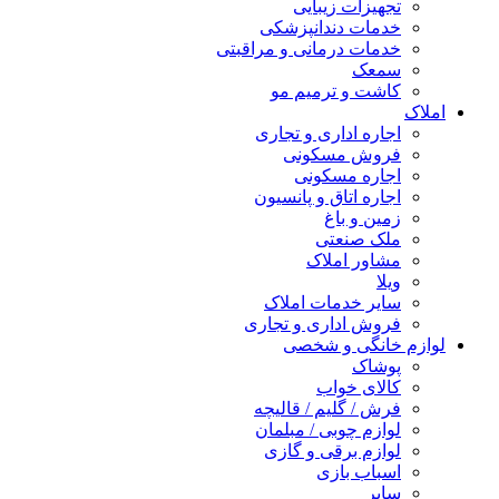
تجهیزات زیبایی
خدمات دندانپزشکی
خدمات درمانی و مراقبتی
سمعک
کاشت و ترمیم مو
املاک
اجاره اداری و تجاری
فروش مسکونی
اجاره مسکونی
اجاره اتاق و پانسیون
زمین و باغ
ملک صنعتی
مشاور املاک
ویلا
سایر خدمات املاک
فروش اداری و تجاری
لوازم خانگی و شخصی
پوشاک
کالای خواب
فرش / گلیم / قالیچه
لوازم چوبی / مبلمان
لوازم برقی و گازی
اسباب بازی
سایر