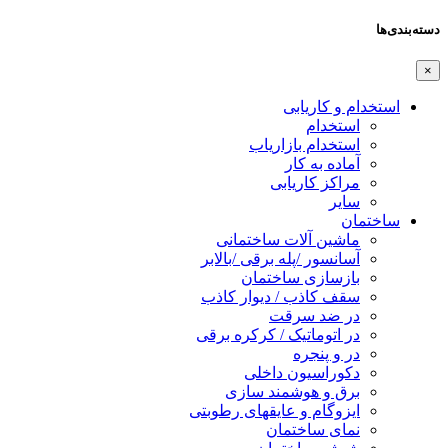
دسته‌بندی‌ها
×
استخدام و کاریابی
استخدام
استخدام بازاریاب
آماده به کار
مراکز کاریابی
سایر
ساختمان
ماشین آلات ساختمانی
آسانسور /پله برقی /بالابر
بازسازی ساختمان
سقف کاذب / دیوار کاذب
در ضد سرقت
در اتوماتیک / کرکره برقی
در و پنجره
دکوراسیون داخلی
برق و هوشمند سازی
ایزوگام و عایقهای رطوبتی
نمای ساختمان