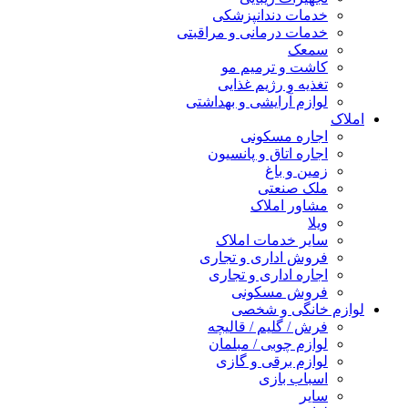
خدمات دندانپزشکی
خدمات درمانی و مراقبتی
سمعک
کاشت و ترمیم مو
تغذیه و رژیم غذایی
لوازم آرایشی و بهداشتی
املاک
اجاره مسکونی
اجاره اتاق و پانسیون
زمین و باغ
ملک صنعتی
مشاور املاک
ویلا
سایر خدمات املاک
فروش اداری و تجاری
اجاره اداری و تجاری
فروش مسکونی
لوازم خانگی و شخصی
فرش / گلیم / قالیچه
لوازم چوبی / مبلمان
لوازم برقی و گازی
اسباب بازی
سایر