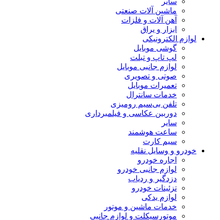
سایر
ماشین آلات صنعتی
آهن آلات و فلزات
ابزار و یراق
لوازم الکترونیکی
گوشی موبایل
لپ تاپ و تبلت
لوازم جانبی موبایل
صوتی و تصویری
تعمیرات موبایل
خدمات سانترال
تلفن بی‌سیم رومیزی
دوربین عکاسی و فیلمبرداری
سایر
ساعت هوشمند
سیم کارت
خودرو و وسایل نقلیه
اجاره خودرو
لوازم جانبی خودرو
دزدگیر و ردیاب
تزئینات خودرو
لوازم یدکی
خدمات ماشین و موتور
موتورسیکلت و لوازم جانبی