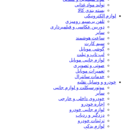
تولید مواد غذایی
بسته بندی کالا
لوازم الکترونیکی
تلفن بی‌سیم رومیزی
دوربین عکاسی و فیلمبرداری
سایر
ساعت هوشمند
سیم کارت
گوشی موبایل
لپ تاپ و تبلت
لوازم جانبی موبایل
صوتی و تصویری
تعمیرات موبایل
خدمات سانترال
خودرو و وسایل نقلیه
موتورسیکلت و لوازم جانبی
سایر
خودروی داخلی و خارجی
اجاره خودرو
لوازم جانبی خودرو
دزدگیر و ردیاب
تزئینات خودرو
لوازم یدکی