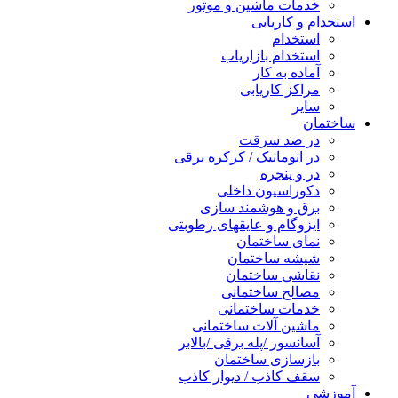
خدمات ماشین و موتور
استخدام و کاریابی
استخدام
استخدام بازاریاب
آماده به کار
مراکز کاریابی
سایر
ساختمان
در ضد سرقت
در اتوماتیک / کرکره برقی
در و پنجره
دکوراسیون داخلی
برق و هوشمند سازی
ایزوگام و عایقهای رطوبتی
نمای ساختمان
شیشه ساختمان
نقاشی ساختمان
مصالح ساختمانی
خدمات ساختمانی
ماشین آلات ساختمانی
آسانسور /پله برقی /بالابر
بازسازی ساختمان
سقف کاذب / دیوار کاذب
آموزشی