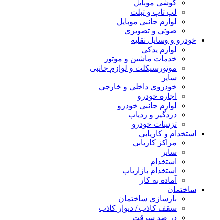
گوشی موبایل
لپ تاپ و تبلت
لوازم جانبی موبایل
صوتی و تصویری
خودرو و وسایل نقلیه
لوازم یدکی
خدمات ماشین و موتور
موتورسیکلت و لوازم جانبی
سایر
خودروی داخلی و خارجی
اجاره خودرو
لوازم جانبی خودرو
دزدگیر و ردیاب
تزئینات خودرو
استخدام و کاریابی
مراکز کاریابی
سایر
استخدام
استخدام بازاریاب
آماده به کار
ساختمان
بازسازی ساختمان
سقف کاذب / دیوار کاذب
در ضد سرقت