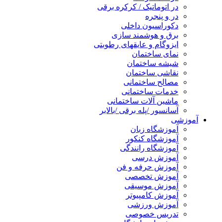
در اتوماتیک / کرکره برقی
در و پنجره
دکوراسیون داخلی
برق و هوشمند سازی
ایزوگام و عایقهای رطوبتی
نمای ساختمان
شیشه ساختمان
نقاشی ساختمان
مصالح ساختمانی
خدمات ساختمانی
ماشین آلات ساختمانی
آسانسور /پله برقی /بالابر
آموزشی
آموزشگاه زبان
آموزشگاه کنکور
آموزشگاه رانندگی
آموزش درسی
آموزش حرفه و فن
آموزش تخصصی
آموزش موسیقی
آموزش کامپیوتر
آموزش ورزشی
تدریس خصوصی